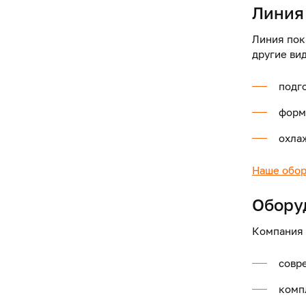
Линия
Линия пок
другие ви
подго
форм
охла
Наше обор
Обору
Компания 
совр
комп