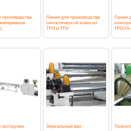
 производства
Линия для производства
Линия 
 материалов
синтетической кожи из
композ
)
TPO и ТПУ
TPO/IX
 экструзии
Зеркальный вал
Тонкос