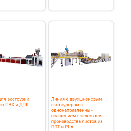
для экструзии
Линия с двухшнековым
из ПВХ и ДПК
экструдером с
однонаправленным
вращением шнеков для
производства листов из
ПЭТ и PLA