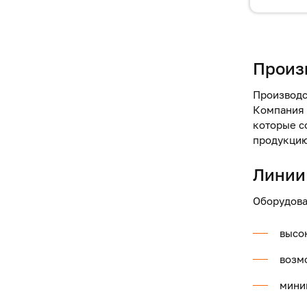
Нумер
Произ
Производс
Компания 
которые с
продукцию
Линии
Оборудов
высо
возм
мини