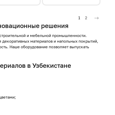
Текущая страница
Страница
1
2
нновационные решения
 строительной и мебельной промышленности.
 декоративных материалов и напольных покрытий,
ность. Наше оборудование позволяет выпускать
ериалов
в Узбекистане
цветами;