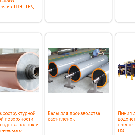
льного
ля из ТПЭ, TPV,
икроструктурной
Валы для производства
Линия 
ой поверхности
каст-пленок
водоне
водства пленок и
пленок 
тического
ПЭ