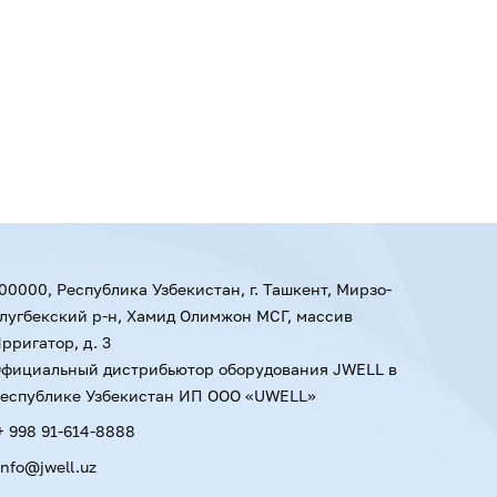
00000, Республика Узбекистан, г. Ташкент, Мирзо-
лугбекский р-н, Хамид Олимжон МСГ, массив
рригатор, д. 3
фициальный дистрибьютор оборудования JWELL в
еспублике Узбекистан ИП ООО «UWELL»
+ 998 91-614-8888
info@jwell.uz