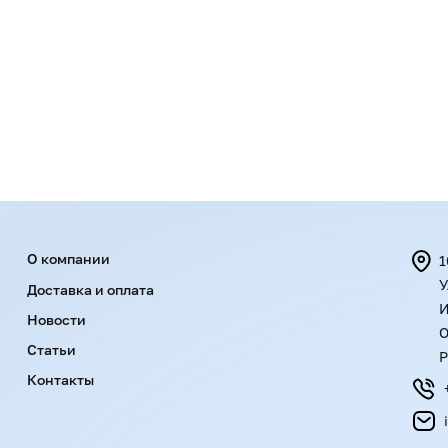
Menu footer
О компании
1
У
Доставка и оплата
И
Новости
О
Статьи
Р
Контакты