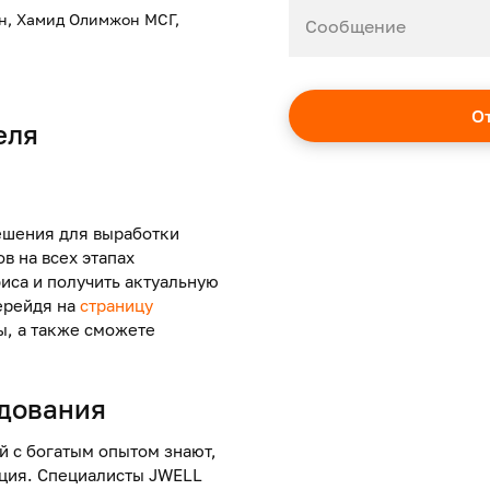
-н, Хамид Олимжон МСГ,
Сообщение
еля
ешения для выработки
в на всех этапах
иса и получить актуальную
ерейдя на
страницу
ы, а также сможете
дования
й
с богатым опытом знают,
ация. Специалисты JWELL