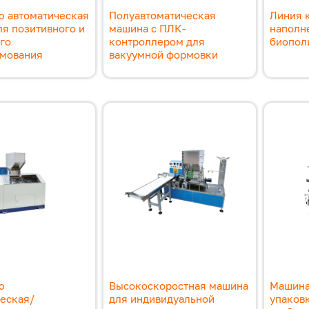
ю автоматическая
Полуавтоматическая
Линия 
я позитивного и
машина с ПЛК-
наполн
го
контроллером для
биопол
мования
вакуумной формовки
ю
Высокоскоростная машина
Машина
еская/
для индивидуальной
упаков