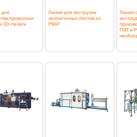
 для
Линия для экструзии
Линия 
ства проволоки
экологичных листов из
экстру
я 3D-печати
PBAT
произво
ПЭТ и P
необхо