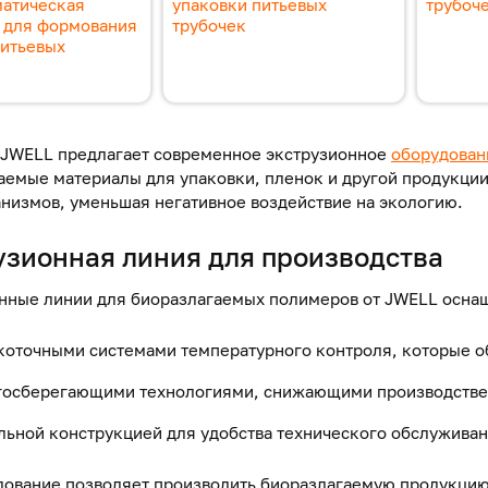
матическая
упаковки питьевых
трубоч
а для формования
трубочек
питьевых
JWELL предлагает современное экструзионное
оборудован
аемые материалы для упаковки, пленок и другой продукции
низмов, уменьшая негативное воздействие на экологию.
узионная линия для производства
нные линии для биоразлагаемых полимеров от JWELL осна
коточными системами температурного контроля, которые о
госберегающими технологиями, снижающими производстве
льной конструкцией для удобства технического обслуживан
дование позволяет производить биоразлагаемую продукцию 