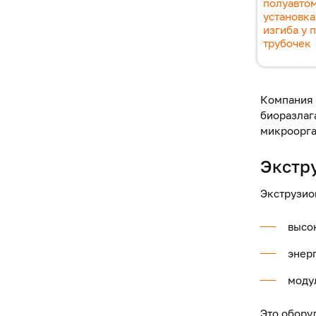
полуавто
установк
изгиба у 
трубочек
Компания 
биоразлаг
микроорга
Экстр
Экструзио
высо
энер
моду
Это обору