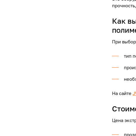
прочность,
Как в
полим
При выбор
тип 
прои
необ
На сайте
J
Стоим
Цена экст
проз