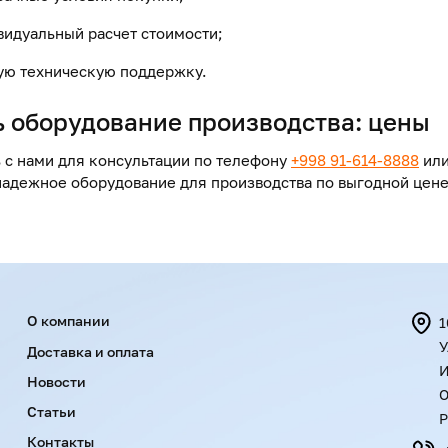
видуальный расчет стоимости;
ую техническую поддержку.
ь оборудование
производства
:
цены
 с нами для консультации по телефону
+998 91-614-8888
или
надежное оборудование для производства по выгодной цене
Menu footer
О компании
1
У
Доставка и оплата
И
Новости
О
Статьи
Р
Контакты