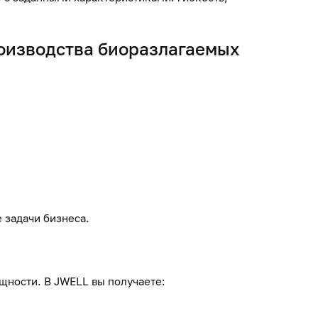
роизводства биоразлагаемых
 задачи бизнеса.
щности. В JWELL вы получаете: