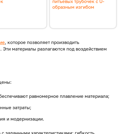
ек
питьевых трубочек с U-
образным изгибом
ие
, которое позволяет производить
. Эти материалы разлагаются под воздействием
щены:
беспечивают равномерное плавление материала;
нные затраты;
ия и модернизации.
с заданными характеристиками: гибкость,