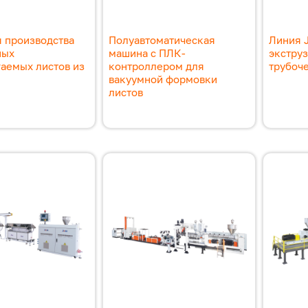
 производства
Полуавтоматическая
Линия 
ных
машина с ПЛК-
экстру
аемых листов из
контроллером для
трубоче
вакуумной формовки
листов