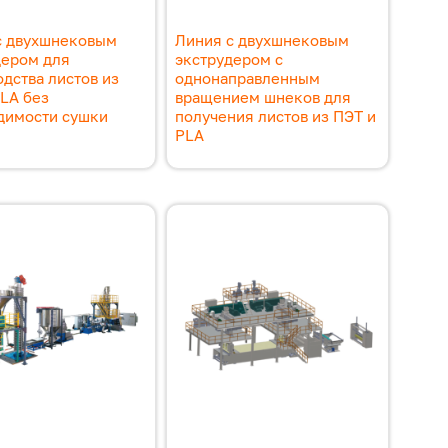
с двухшнековым
Линия с двухшнековым
дером для
экструдером с
дства листов из
однонаправленным
LA без
вращением шнеков для
димости сушки
получения листов из ПЭТ и
PLA