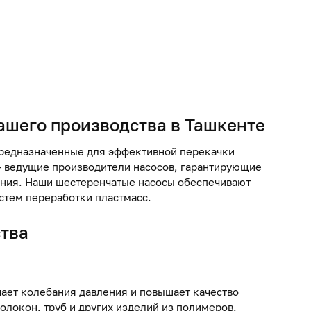
ашего производства в Ташкенте
предназначенные для эффективной перекачки
– ведущие
производители насосов
, гарантирующие
ания. Наши
шестеренчатые насосы
обеспечивают
стем переработки пластмасс.
тва
ает колебания давления и повышает качество
олокон, труб и других изделий из полимеров.