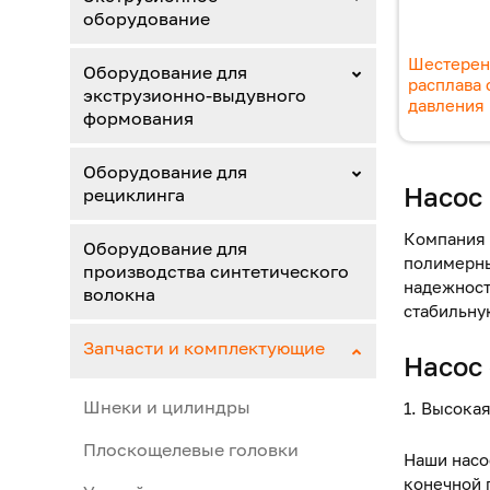
оборудование
Шестерен
Оборудование для
расплава 
экструзионно-выдувного
давления 
формования
Оборудование для
Насос
рециклинга
Компания
Оборудование для
полимерны
производства синтетического
надежност
волокна
стабильну
Запчасти и комплектующие
Насос
Шнеки и цилиндры
1. Высока
Плоскощелевые головки
Наши насо
конечной 