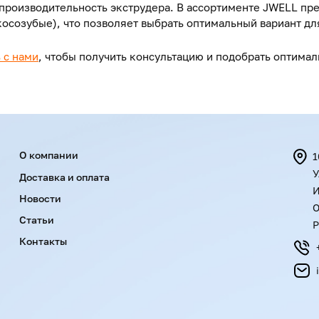
производительность экструдера. В ассортименте JWELL пр
косозубые), что позволяет выбрать оптимальный вариант дл
 с нами
, чтобы получить консультацию и подобрать оптима
Menu footer
О компании
1
У
Доставка и оплата
И
Новости
О
Статьи
Р
Контакты