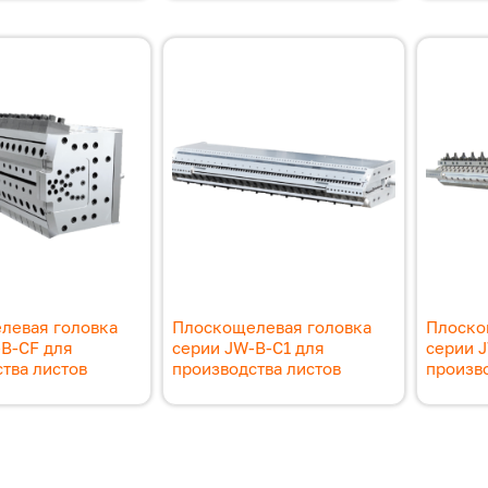
левая головка
Плоскощелевая головка
Плоско
-B-CF для
серии JW-B-C1 для
серии 
тва листов
производства листов
произво
ация страниц