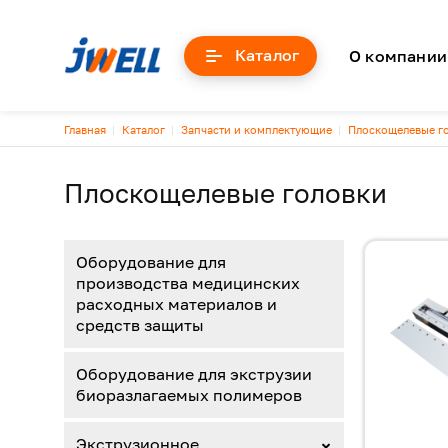
Основна
Каталог
О компании
Строка навигации
Главная
Каталог
Запчасти и комплектующие
Плоскощелевые г
Плоскощелевые головки
Оборудование для
производства медицинских
расходных материалов и
средств защиты
Оборудование для экструзии
биоразлагаемых полимеров
Экструзионное