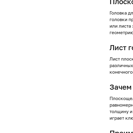
Плоск
Головка д
головки п
или листа
геометрию
Лист 
Лист плос
различных
конечного
Зачем
Плоскощел
равномерн
толщину и
играет кл
Преим