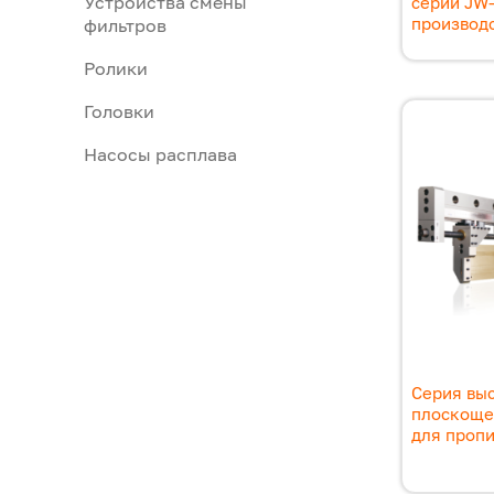
Устройства смены
серии JW
производс
фильтров
Ролики
Головки
Насосы расплава
Серия вы
плоскоще
для проп