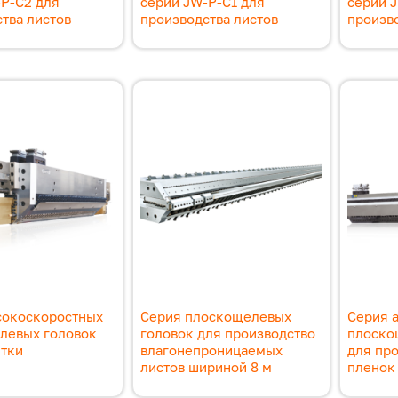
-P-C2 для
серии JW-P-C1 для
серии 
тва листов
производства листов
произво
сокоскоростных
Серия плоскощелевых
Серия 
левых головок
головок для производство
плоско
итки
влагонепроницаемых
для про
листов шириной 8 м
пленок