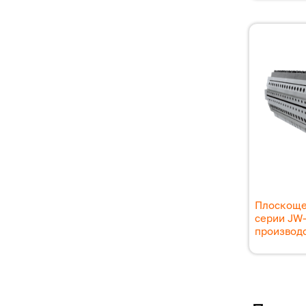
Плоскоще
серии JW
производс
Нумер