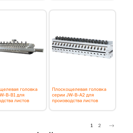
щелевая головка
Плоскощелевая головка
JW-B-B1 для
серии JW-B-A2 для
дства листов
производства листов
Текущая страница
Страница
1
2