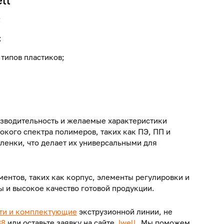
;
;
 типов пластиков;
изводительность и желаемые характеристики
окого спектра полимеров, таких как ПЭ, ПП и
ленки, что делает их универсальными для
ентов, таких как корпус, элементы регулировки и
ы и высокое качество готовой продукции.
сти и комплектующие
экструзионной линии, не
88
или оставьте заявку на сайте
Jwell
. Мы поможем