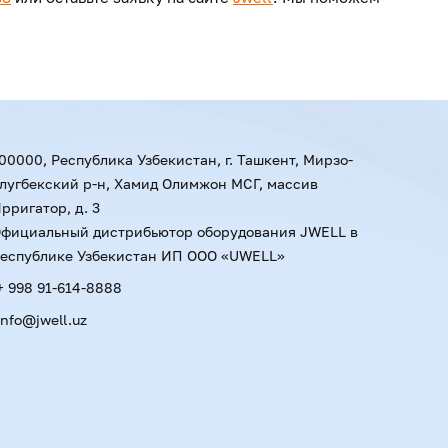
00000, Республика Узбекистан, г. Ташкент, Мирзо-
лугбекский р-н, Хамид Олимжон МСГ, массив
рригатор, д. 3
фициальный дистрибьютор оборудования JWELL в
еспублике Узбекистан ИП ООО «UWELL»
+ 998 91-614-8888
info@jwell.uz