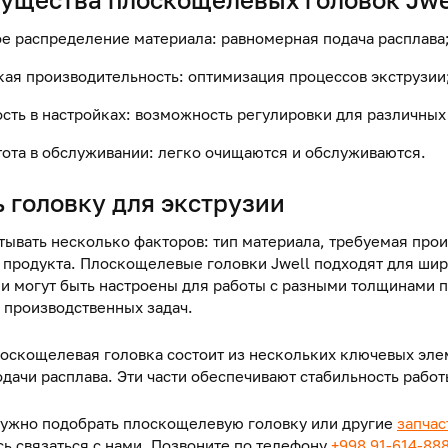
ое распределение материала: равномерная подача расплава
кая производительность: оптимизация процессов экструзии
ость в настройках: возможность регулировки для различных
тота в обслуживании: легко очищаются и обслуживаются.
ь головку для
экструзии
тывать несколько факторов: тип материала, требуемая про
 продукта. Плоскощелевые головки Jwell подходят для шир
ни могут быть настроены для работы с разными толщинами п
 производственных задач.
оскощелевая головка состоит из нескольких ключевых элем
одачи расплава. Эти части обеспечивают стабильность работ
нужно подобрать плоскощелевую головку или другие
запча
сь связаться с нами. Позвоните по телефону
+998 91-614-88