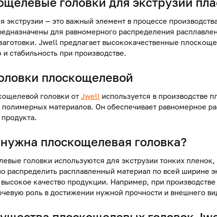
ощелевые
головки
для
экструзии пла
ля
экструзии — это важный элемент в процессе производст
редназначены для равномерного распределения расплавле
 заготовки. Jwell предлагает высококачественные плоскощ
 и стабильность при производстве.
головки
плоскощелевой
кощелевой головки от
Jwell
используется в производстве п
 полимерных материалов. Он обеспечивает равномерное ра
 продукта.
 нужна плоскощелевая головка?
евые головки используются для экструзии тонких пленок, л
о распределить расплавленный материал по всей ширине эк
 высокое качество продукции. Например, при производстве
ючевую роль в достижении нужной прочности и внешнего ви
ущества плоскощелевых головок Jwe