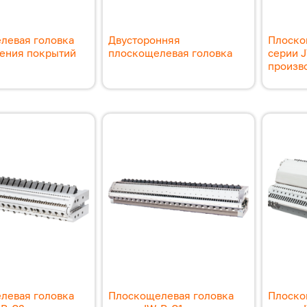
левая головка
Двусторонняя
Плоско
сения покрытий
плоскощелевая головка
серии 
произво
левая головка
Плоскощелевая головка
Плоско