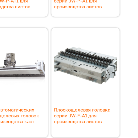
JW-P-AT1 для
серии JW-P-A1 для
дства листов
производства листов
автоматических
Плоскощелевая головка
щелевых головок
серии JW-F-A1 для
изводства каст-
производства листов