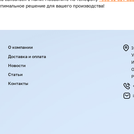
птимальное решение для вашего производства!
Menu footer
О компании
1
У
Доставка и оплата
И
Новости
О
Статьи
Р
Контакты