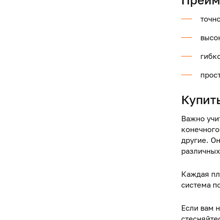
точн
высо
гибк
прос
Купит
Важно учи
конечного
другие. О
различных
Каждая пл
система п
Если вам 
стесняйте