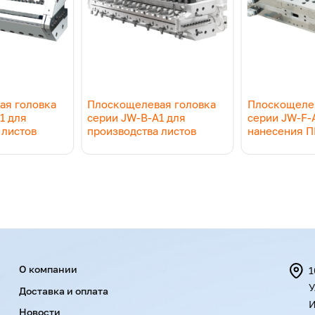
ая головка
Плоскощелевая головка
Плоскощелев
1 для
серии JW-B-A1 для
серии JW-F-
 листов
производства листов
нанесения П
Menu footer
О компании
1
У
Доставка и оплата
И
Новости