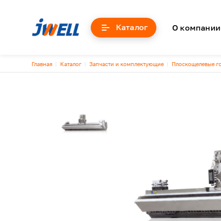
Основна
Каталог
О компании
Строка навигации
Главная
Каталог
Запчасти и комплектующие
Плоскощелевые г