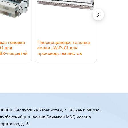
ая головка
Плоскощелевая головка
Плоскощеле
A1 для
серии JW-P-C1 для
серии JW-B
ВХ-покрытий
производства листов
производств
00000, Республика Узбекистан, г. Ташкент, Мирзо-
лугбекский р-н, Хамид Олимжон МСГ, массив
рригатор, д. 3