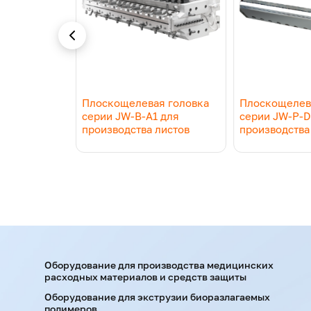
я головка
Плоскощелевая головка
Плоскощелев
 для
серии JW-B-A1 для
серии JW-P-D
листов
производства листов
производства
Оборудование для производства медицинских
расходных материалов и средств защиты
Оборудование для экструзии биоразлагаемых
полимеров