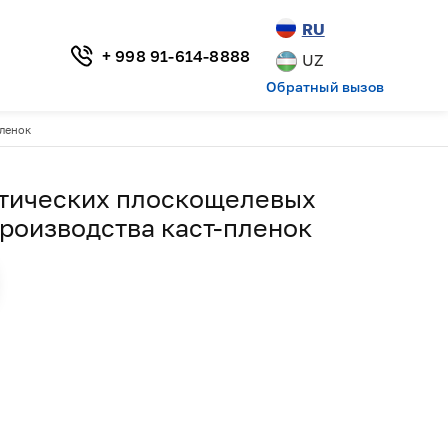
RU
+ 998 91-614-8888
UZ
Обратный вызов
пленок
атических плоскощелевых
производства каст-пленок