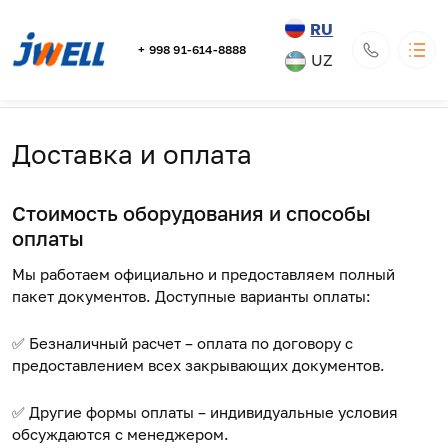
RU
+ 998 91-614-8888
UZ
Строка навигации
Главная
Доставка и Оплата
JWELL
Каталог
Основная навигация
О компании
Доставка и оплата
Доставка и оплата
Новости
Контакты
Стоимость оборудования
и способы
100000, Республика Узбекистан, г. Ташкент, Мирзо-
оплаты
Улугбекский р-н, Хамид Олимжон МСГ, массив Ирригатор,
д. 3
Официальный дистрибьютор оборудования JWELL в
Республике Узбекистан ИП ООО «UWELL»
Мы работаем официально и предоставляем полный
info@jwell.uz
пакет документов. Доступные варианты оплаты:
+ 998 91-614-8888
Обратный вызов
✅ Безналичный расчет – оплата по договору с
предоставлением всех закрывающих документов.
✅ Другие формы оплаты – индивидуальные условия
обсуждаются с менеджером.