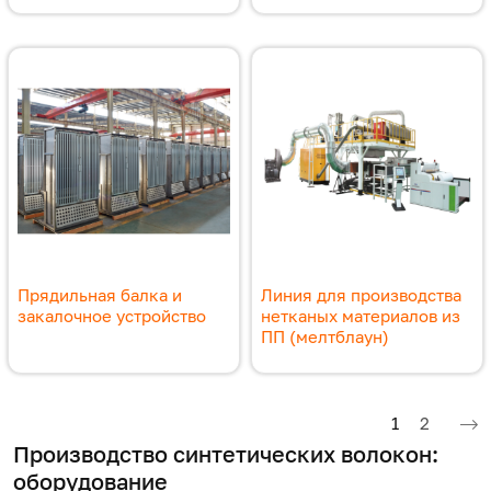
Прядильная балка и
Линия для производства
закалочное устройство
нетканых материалов из
ПП (мелтблаун)
Нумерация страниц
Текущая ст
Страниц
1
2
Производство синтетических волокон
:
оборудование