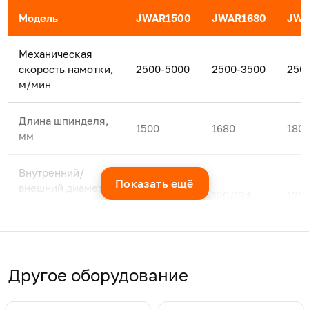
Модель
JWAR1500
JWAR1680
JWA
Механическая
скорость намотки,
2500-5000
2500-3500
250
м/мин
Длина шпинделя,
1500
1680
180
мм
Внутренний/
Показать ещё
внешний диаметр
112/126
120/134
120
бумажной тубы,
120/134
мм
Диаметр рулона,
430
430
430
мм
Другое оборудование
8