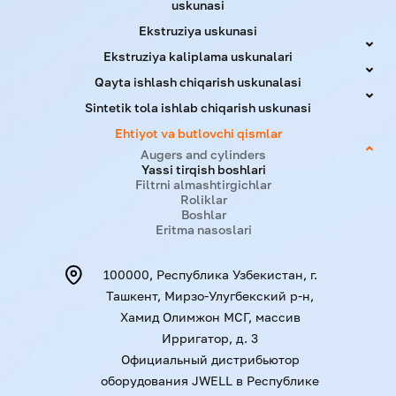
uskunasi
Ekstruziya uskunasi
Ekstruziya kaliplama uskunalari
Qayta ishlash chiqarish uskunalasi
Sintetik tola ishlab chiqarish uskunasi
Ehtiyot va butlovchi qismlar
Augers and cylinders
Yassi tirqish boshlari
Filtrni almashtirgichlar
Roliklar
Boshlar
Eritma nasoslari
100000, Республика Узбекистан, г.
Ташкент, Мирзо-Улугбекский р-н,
Хамид Олимжон МСГ, массив
Ирригатор, д. 3
Официальный дистрибьютор
оборудования JWELL в Республике