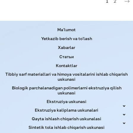
Pagination
Current pag
Страниц
1
2
Menu footer
Ma'lumot
Yetkazib berish va to'lash
Xabarlar
Статьи
Kontaktlar
Tibbiy sarf materiallari va himoya vositalarini ishlab chiqarish
uskunasi
Biologik parchalanadigan polimerlarni ekstruziya qilish
uskunasi
Ekstruziya uskunasi
Ekstruziya kaliplama uskunalari
Qayta ishlash chiqarish uskunalasi
Sintetik tola ishlab chiqarish uskunasi