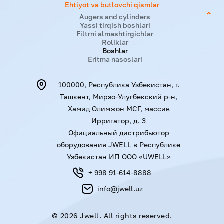
Ehtiyot va butlovchi qismlar
Augers and cylinders
Yassi tirqish boshlari
Filtrni almashtirgichlar
Roliklar
Boshlar
Eritma nasoslari
100000, Республика Узбекистан, г.
Ташкент, Мирзо-Улугбекский р-н,
Хамид Олимжон МСГ, массив
Ирригатор, д. 3
Официальный дистрибьютор
оборудования JWELL в Республике
Узбекистан ИП ООО «UWELL»
+ 998 91-614-8888
info@jwell.uz
©
2026 Jwell. All rights reserved.