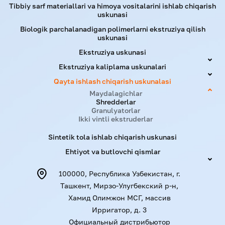
Tibbiy sarf materiallari va himoya vositalarini ishlab chiqarish
uskunasi
Biologik parchalanadigan polimerlarni ekstruziya qilish
uskunasi
Ekstruziya uskunasi
Ekstruziya kaliplama uskunalari
Qayta ishlash chiqarish uskunalasi
Maydalagichlar
Shredderlar
Granulyatorlar
Ikki vintli ekstruderlar
Sintetik tola ishlab chiqarish uskunasi
Ehtiyot va butlovchi qismlar
100000, Республика Узбекистан, г.
Ташкент, Мирзо-Улугбекский р-н,
Хамид Олимжон МСГ, массив
Ирригатор, д. 3
Официальный дистрибьютор