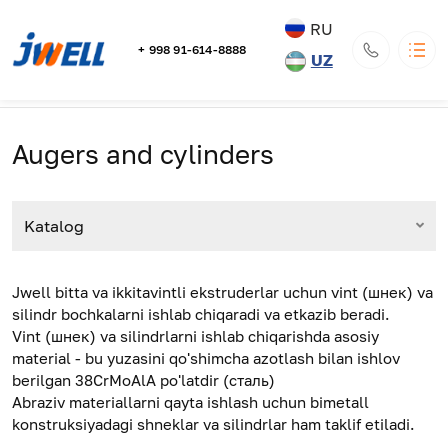
RU
+ 998 91-614-8888
UZ
Breadcrumb
Home
Katalog
Ehtiyot va butlovchi qismlar
JWELL
Augers and cylinders
Katalog
Основная навигация
Ma'lumot
Augers and cylinders
Yetkazib berish va to'lash
Xabarlar
Kontaktlar
Katalog
100000, Республика Узбекистан, г. Ташкент, Мирзо-
Улугбекский р-н, Хамид Олимжон МСГ, массив Ирригатор,
д. 3
Официальный дистрибьютор оборудования JWELL в
Республике Узбекистан ИП ООО «UWELL»
info@jwell.uz
Jwell bitta va ikkitavintli ekstruderlar uchun vint (шнек) va
+ 998 91-614-8888
silindr bochkalarni ishlab chiqaradi va etkazib beradi.
Qayta qo'ng'iroq
Vint (шнек) va silindrlarni ishlab chiqarishda asosiy
material - bu yuzasini qo'shimcha azotlash bilan ishlov
berilgan 38CrMoAlA po'latdir (сталь)
Abraziv materiallarni qayta ishlash uchun bimetall
konstruksiyadagi shneklar va silindrlar ham taklif etiladi.