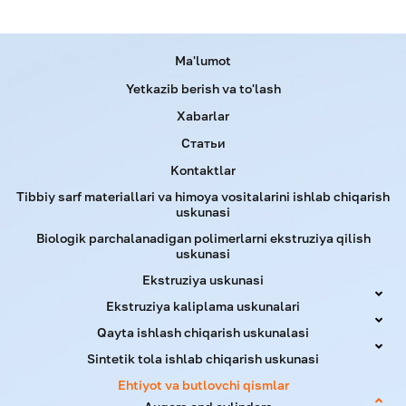
Menu footer
Ma'lumot
Yetkazib berish va to'lash
Xabarlar
Статьи
Kontaktlar
Tibbiy sarf materiallari va himoya vositalarini ishlab chiqarish
uskunasi
Biologik parchalanadigan polimerlarni ekstruziya qilish
uskunasi
Ekstruziya uskunasi
Ekstruziya kaliplama uskunalari
Qayta ishlash chiqarish uskunalasi
Sintetik tola ishlab chiqarish uskunasi
Ehtiyot va butlovchi qismlar