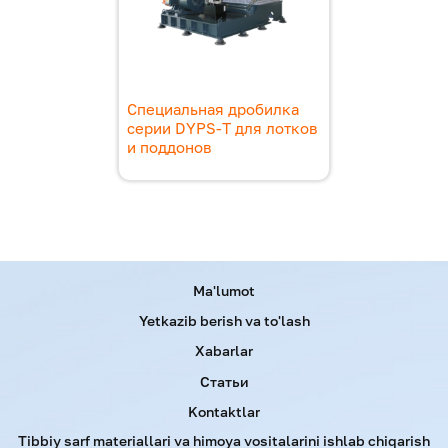
Специальная дробилка
серии DYPS-T для лотков
и поддонов
Menu footer
Ma'lumot
Yetkazib berish va to'lash
Xabarlar
Статьи
Kontaktlar
Tibbiy sarf materiallari va himoya vositalarini ishlab chiqarish