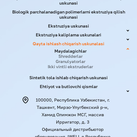
uskunasi
Biologik parchalanadigan polimerlarni ekstruziya qilish
uskunasi
Ekstruziya uskunasi
Ekstruziya kaliplama uskunalari
Qayta ishlash chiqarish uskunalasi
Maydalagichlar
Shredderlar
Granulyatorlar
Ikki vintli ekstruderlar
Sintetik tola ishlab chiqarish uskunasi
Ehtiyot va butlovchi qismlar
100000, Республика Узбекистан, г.
Ташкент, Мирзо-Улугбекский р-н,
Хамид Олимжон МСГ, массив
Ирригатор, д. 3
Официальный дистрибьютор
оборудования JWELL в Республике