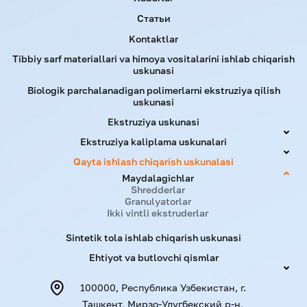
Статьи
Kontaktlar
Tibbiy sarf materiallari va himoya vositalarini ishlab chiqarish
uskunasi
Biologik parchalanadigan polimerlarni ekstruziya qilish
uskunasi
Ekstruziya uskunasi
Ekstruziya kaliplama uskunalari
Qayta ishlash chiqarish uskunalasi
Maydalagichlar
Shredderlar
Granulyatorlar
Ikki vintli ekstruderlar
Sintetik tola ishlab chiqarish uskunasi
Ehtiyot va butlovchi qismlar
100000, Республика Узбекистан, г.
Ташкент, Мирзо-Улугбекский р-н,