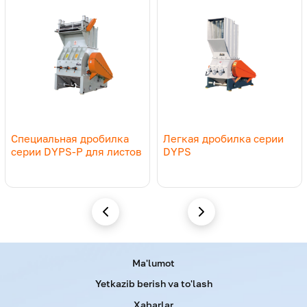
T1500
Eslatma. Texnik xususiyatlar oldindan ogohlantirilmasdan o
Специальная дробилка
Легкая дробилка серии
серии DYPS-P для листов
DYPS
Menu footer
Ma'lumot
Yetkazib berish va to'lash
Xabarlar