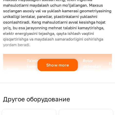
mahsulotlarni maydalash uchun mo'ljallangan. Maxsus
sozlangan asosiy val va yuklash kamerasi geometriyasining
unikalligi lentalar, panellar, plastinkalarni yuklashni
osonlashtiradi. Keng mahsulotlarni avval kesishga hojat
yo'q, bu esa jarayonning mehnat talabini kamaytirishga,
elektr energiyasini tejashga, qayta ishlash vaqtini
qisqartirishga va maydalash samaradorligini oshirishga
yordam beradi.
Ta'minot
Rotor
Rotor
Fik
Show more
kamerasining
pichoqlari
Model
quvvati,
pic
o'lchami, mm
soni,
kWt
do
|
dona
DYPS-
1200×300
90-132
14.10.18
4/
T1200
Другое оборудование
DYPS-
1500×300
110-200
14/18
4/