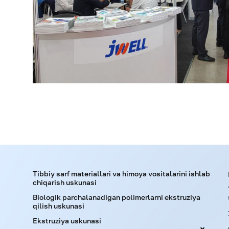
Tibbiy sarf materiallari va himoya vositalarini ishlab
chiqarish uskunasi
Biologik parchalanadigan polimerlarni ekstruziya
qilish uskunasi
Ekstruziya uskunasi