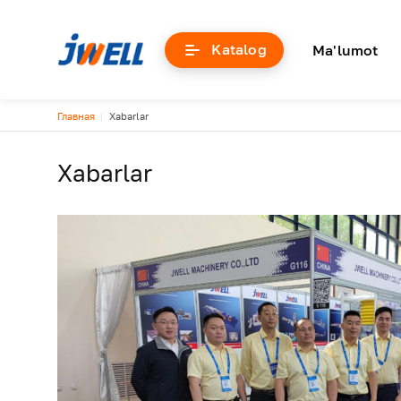
Основна
Katalog
Ma'lumot
Breadcrumb
Главная
Xabarlar
Xabarlar