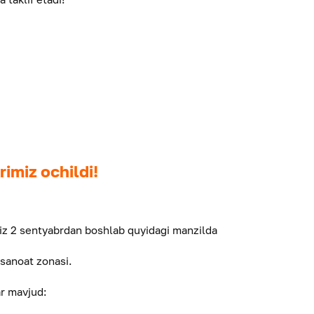
imiz ochildi!
z 2 sentyabrdan boshlab quyidagi manzilda
 sanoat zonasi.
r mavjud: