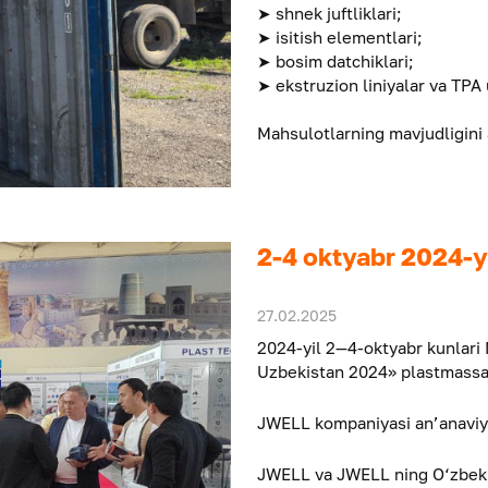
➤ shnek juftliklari;
➤ isitish elementlari;
➤ bosim datchiklari;
➤ ekstruzion liniyalar va TPA 
Mahsulotlarning mavjudligini 
2-4 oktyabr 2024
27.02.2025
2024-yil 2—4-oktyabr kunlar
Uzbekistan 2024» plastmassa 
JWELL kompaniyasi an’anaviy 
JWELL va JWELL ning O‘zbeki