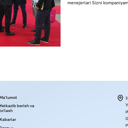
menejerlari Sizni kompaniyam
Menu footer
Ma'lumot
1
У
Yetkazib berish va
to'lash
И
О
Xabarlar
Р
Статьи