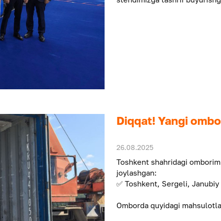
Diqqat! Yangi ombor
26.08.2025
Toshkent shahridagi omborimi
joylashgan:
✅ Toshkent, Sergeli, Janubiy
Omborda quyidagi mahsulotla