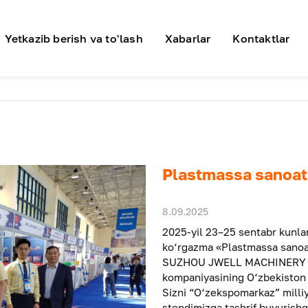
я навигация
Yetkazib berish va to'lash
Xabarlar
Kontaktlar
Plastmassa sanoati
8.09.2025
2025-yil 23–25 sentabr kunla
ko‘rgazma «Plastmassa sanoat
SUZHOU JWELL MACHINERY CO
kompaniyasining O‘zbekiston R
Sizni “O‘zekspomarkaz” milli
stendimizga tashrif buyurishga