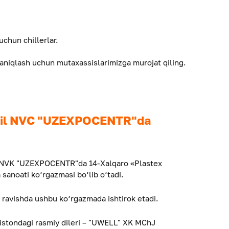
uchun chillerlar.
aniqlash uchun mutaxassislarimizga murojat qiling.
-yil NVC "UZEXPOCENTR"da
i NVK "UZEXPOCENTR"da 14-Xalqaro «Plastex
sanoati ko‘rgazmasi bo‘lib o‘tadi.
ravishda ushbu ko‘rgazmada ishtirok etadi.
stondagi rasmiy dileri – "UWELL" XK MChJ