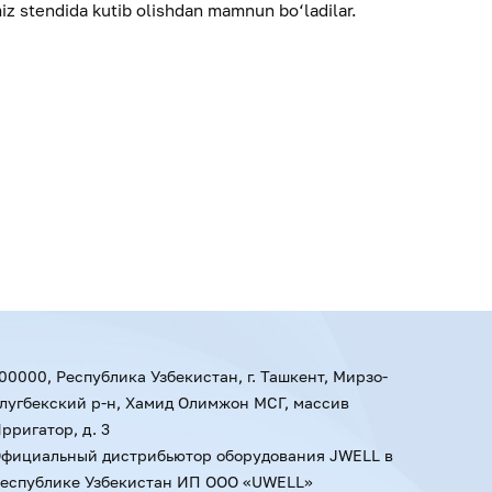
iz stendida kutib olishdan mamnun bo‘ladilar.
00000, Республика Узбекистан, г. Ташкент, Мирзо-
лугбекский р-н, Хамид Олимжон МСГ, массив
рригатор, д. 3
фициальный дистрибьютор оборудования JWELL в
еспублике Узбекистан ИП ООО «UWELL»