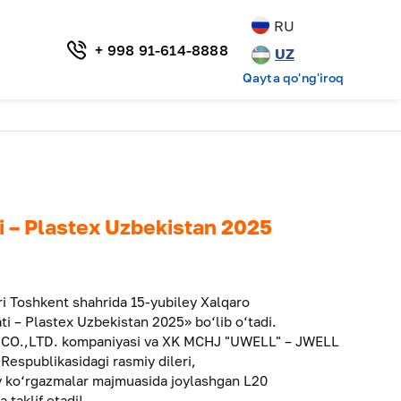
RU
+ 998 91-614-8888
UZ
Qayta qo'ng'iroq
 – Plastex Uzbekistan 2025
ri Toshkent shahrida 15-yubiley Xalqaro
i – Plastex Uzbekistan 2025» bo‘lib o‘tadi.
.,LTD. kompaniyasi va XK MCHJ "UWELL" – JWELL
espublikasidagi rasmiy dileri,
y ko‘rgazmalar majmuasida joylashgan L20
 taklif etadi!