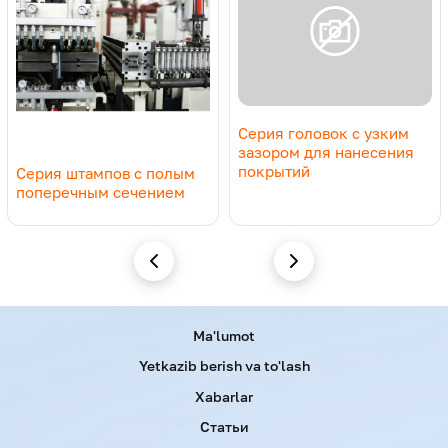
Серия головок с узким
зазором для нанесения
покрытий
Серия штампов с полым
поперечным сечением
Menu footer
Ma'lumot
Yetkazib berish va to'lash
Xabarlar
Статьи