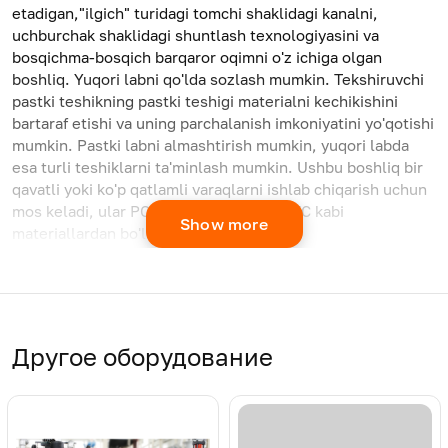
etadigan,"ilgich" turidagi tomchi shaklidagi kanalni,
uchburchak shaklidagi shuntlash texnologiyasini va
bosqichma-bosqich barqaror oqimni o'z ichiga olgan
boshliq. Yuqori labni qo'lda sozlash mumkin. Tekshiruvchi
pastki teshikning pastki teshigi materialni kechikishini
bartaraf etishi va uning parchalanish imkoniyatini yo'qotishi
mumkin. Pastki labni almashtirish mumkin, yuqori labda
esa turli teshiklarni ta'minlash mumkin. Ushbu boshliq bir
qavatli yoki ko'p qatlamli varaqlarni ishlab chiqarish uchun
mos keladi, ular PC, PS, PP, PE, PLA, PVC kabi
Show more
materiallardan bo'lishi mumkin.
Другое оборудование