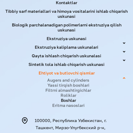
Kontaktlar
Tibbiy sarf materiallari va himoya vositalarini ishlab chiqarish
uskunasi
Biologik parchalanadigan polimerlarni ekstruziya qilish
uskunasi
Ekstruziya uskunasi
Ekstruziya kaliplama uskunalari
Qayta ishlash chiqarish uskunalasi
Sintetik tola ishlab chiqarish uskunasi
Ehtiyot va butlovchi qismlar
Augers and cylinders
Yassi tirqish boshlari
Filtrni almashtirgichlar
Roliklar
Boshlar
Eritma nasoslari
100000, Республика Узбекистан, г.
Ташкент, Мирзо-Улугбекский р-н,