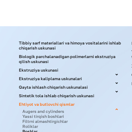
Tibbiy sarf materiallari va himoya vositalarini ishlab
chiqarish uskunasi
Biologik parchalanadigan polimerlarni ekstruziya
qilish uskunasi
Ekstruziya uskunasi
Ekstruziya kaliplama uskunalari
Qayta ishlash chiqarish uskunalasi
Sintetik tola ishlab chiqarish uskunasi
Ehtiyot va butlovchi qismlar
Augers and cylinders
Yassi tirqish boshlari
Filtrni almashtirgichlar
Roliklar
Boshlar