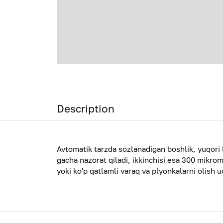
Description
Avtomatik tarzda sozlanadigan boshlik, yuqori l
gacha nazorat qiladi, ikkinchisi esa 300 mikrom
yoki ko'p qatlamli varaq va plyonkalarni olish 