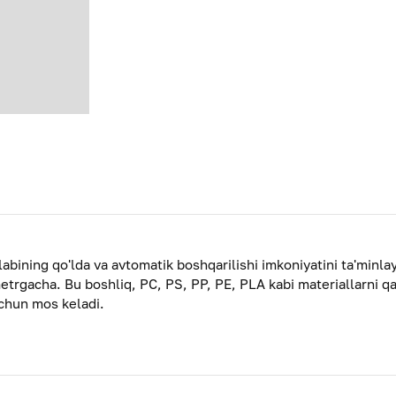
abining qo'lda va avtomatik boshqarilishi imkoniyatini ta'minlayd
etrgacha. Bu boshliq, PC, PS, PP, PE, PLA kabi materiallarni qay
uchun mos keladi.