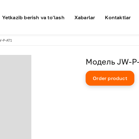
я навигация
Yetkazib berish va to'lash
Xabarlar
Kontaktlar
W-P-AT1
Модель JW-P
Order product