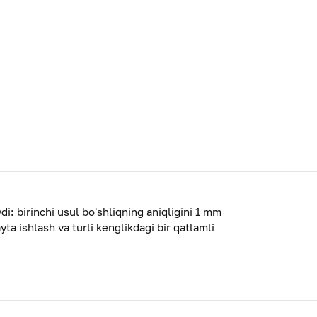
i: birinchi usul bo'shliqning aniqligini 1 mm
ta ishlash va turli kenglikdagi bir qatlamli