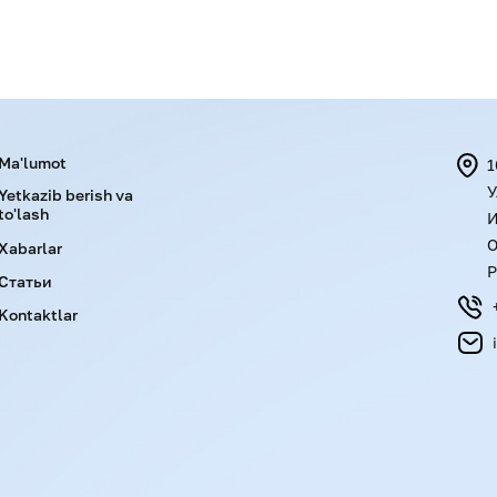
Menu footer
Ma'lumot
1
У
Yetkazib berish va
to'lash
И
О
Xabarlar
Р
Статьи
Kontaktlar