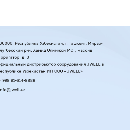
00000, Республика Узбекистан, г. Ташкент, Мирзо-
лугбекский р-н, Хамид Олимжон МСГ, массив
рригатор, д. 3
фициальный дистрибьютор оборудования JWELL в
еспублике Узбекистан ИП ООО «UWELL»
+ 998 91-614-8888
info@jwell.uz