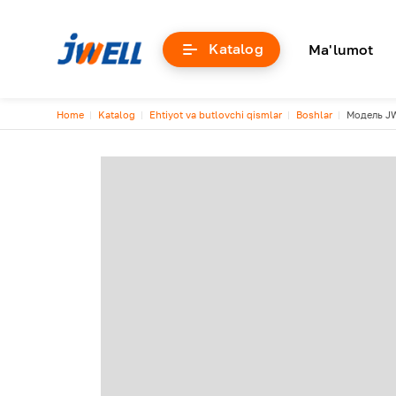
Основна
Katalog
Ma'lumot
Breadcrumb
Home
Katalog
Ehtiyot va butlovchi qismlar
Boshlar
Модель J