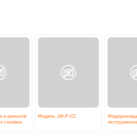
я и ремонта
Модель JW-P-C2
Модернизаци
х головок
экструзионн