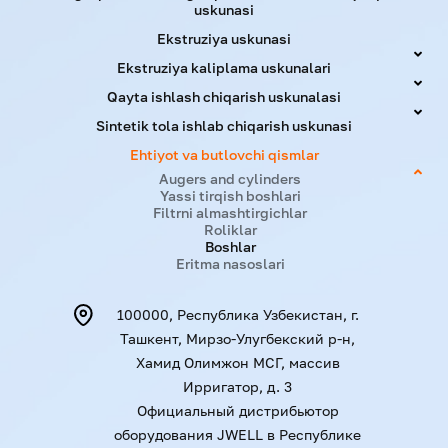
uskunasi
Ekstruziya uskunasi
Ekstruziya kaliplama uskunalari
Qayta ishlash chiqarish uskunalasi
Sintetik tola ishlab chiqarish uskunasi
Ehtiyot va butlovchi qismlar
Augers and cylinders
Yassi tirqish boshlari
Filtrni almashtirgichlar
Roliklar
Boshlar
Eritma nasoslari
100000, Республика Узбекистан, г.
Ташкент, Мирзо-Улугбекский р-н,
Хамид Олимжон МСГ, массив
Ирригатор, д. 3
Официальный дистрибьютор
оборудования JWELL в Республике