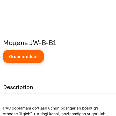
Модель JW-B-B1
Order product
Description
PVC qoplamani qo‘llash uchun boshqarish boshlig‘i
standart"ilgich" turidagi kanal, sozlanadigan yuqori lab,