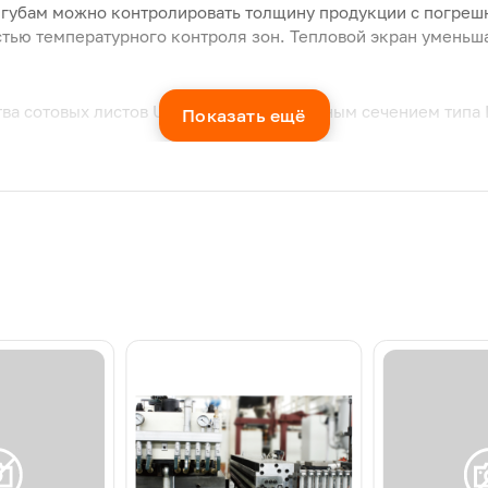
губам можно контролировать толщину продукции с погрешн
стью температурного контроля зон. Тепловой экран уменьш
тва сотовых листов U-образным поперечным сечением типа 
Показать ещё