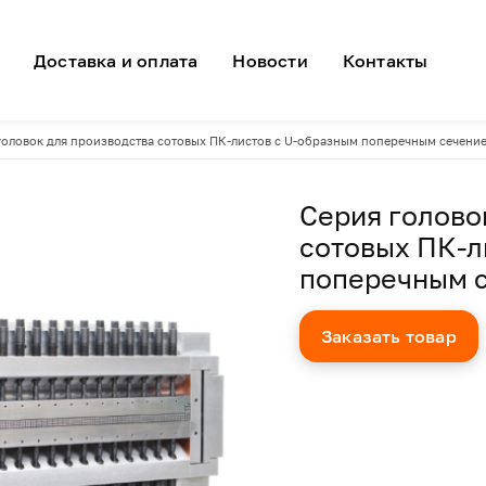
я навигация
Доставка и оплата
Новости
Контакты
головок для производства сотовых ПК-листов с U-образным поперечным сечени
Серия голово
сотовых ПК-л
поперечным 
Заказать товар