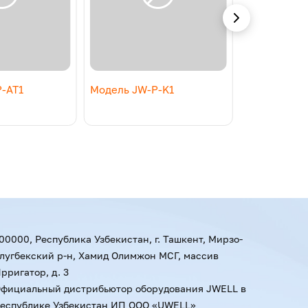
-AT1
Модель JW-P-K1
JW-B-A1
00000, Республика Узбекистан, г. Ташкент, Мирзо-
лугбекский р-н, Хамид Олимжон МСГ, массив
рригатор, д. 3
фициальный дистрибьютор оборудования JWELL в
еспублике Узбекистан ИП ООО «UWELL»