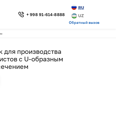
RU
+ 998 91-614-8888
UZ
Обратный вызов
ем
к для производства
истов с U-образным
сечением