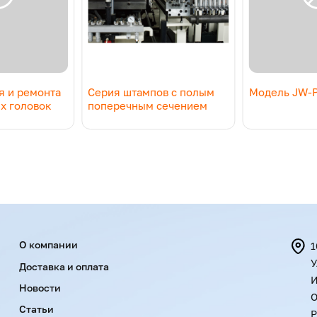
я и ремонта
Серия штампов с полым
Модель JW-P
х головок
поперечным сечением
Menu footer
О компании
1
У
Доставка и оплата
И
Новости
О
Статьи
Р