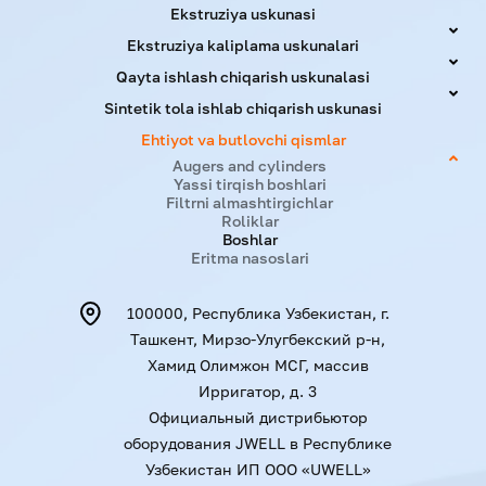
Ekstruziya uskunasi
Ekstruziya kaliplama uskunalari
Qayta ishlash chiqarish uskunalasi
Sintetik tola ishlab chiqarish uskunasi
Ehtiyot va butlovchi qismlar
Augers and cylinders
Yassi tirqish boshlari
Filtrni almashtirgichlar
Roliklar
Boshlar
Eritma nasoslari
100000, Республика Узбекистан, г.
Ташкент, Мирзо-Улугбекский р-н,
Хамид Олимжон МСГ, массив
Ирригатор, д. 3
Официальный дистрибьютор
оборудования JWELL в Республике
Узбекистан ИП ООО «UWELL»