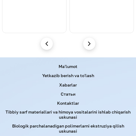
Menu footer
Ma'lumot
Yetkazib berish va to'lash
Xabarlar
Статьи
Kontaktlar
Tibbiy sarf materiallari va himoya vositalarini ishlab chiqarish
uskunasi
Biologik parchalanadigan polimerlarni ekstruziya qilish
uskunasi