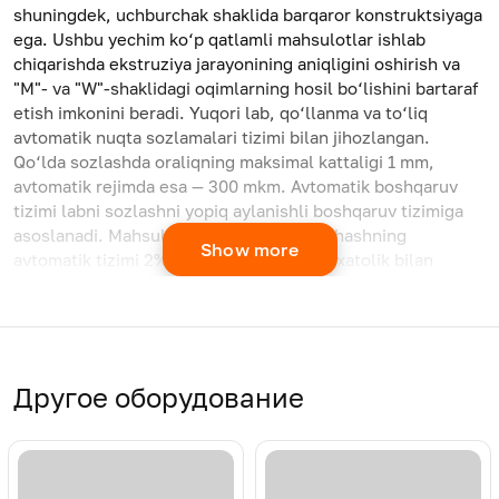
shuningdek, uchburchak shaklida barqaror konstruktsiyaga
ega. Ushbu yechim ko‘p qatlamli mahsulotlar ishlab
chiqarishda ekstruziya jarayonining aniqligini oshirish va
"M"- va "W"-shaklidagi oqimlarning hosil bo‘lishini bartaraf
etish imkonini beradi. Yuqori lab, qo‘llanma va to‘liq
avtomatik nuqta sozlamalari tizimi bilan jihozlangan.
Qo‘lda sozlashda oraliqning maksimal kattaligi 1 mm,
avtomatik rejimda esa — 300 mkm. Avtomatik boshqaruv
tizimi labni sozlashni yopiq aylanishli boshqaruv tizimiga
asoslanadi. Mahsulotning qalinligini o‘lchashning
Show more
avtomatik tizimi 2% dan ortiq bo‘lmagan xatolik bilan
ishlaydi. Inline qalinlik o‘lchagichi mahsulot parametrlari
bo‘yicha uzluksiz tarzda skanerlashni amalga oshirib,
operatorga o‘z vaqtida ma'lumot beradi. Maxsus dasturlar
orqali lablar orasidagi haqiqiy bo‘shliq o‘lchamlari haqidagi
ma'lumotlarni olish, boltning issiqlik kengayishini sozlash
Другое оборудование
va mahsulotlarning bir xil qalinligini ta'minlash uchun
sozlamalarni to‘g‘rilash mumkin. Boshlik mijozning
talabiga binoan tashqi yoki ichki blokirovka qurilmasi bilan
jihozlanishi mumkin.