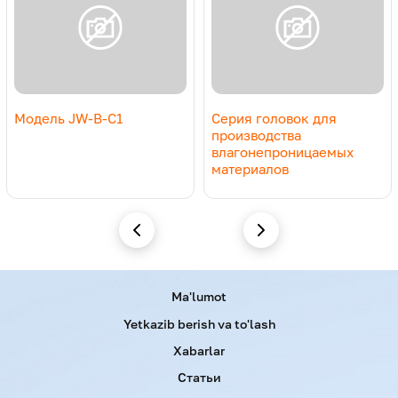
Boshlik PП, ПЭ, ЕВА, ПВХ, ПЭТ, ПВБ, ПА materiallaridan
5000 mm kenglikka va 0,06-0,18 mm qalinlikdagi bitta yoki
ko‘p qatlamli plyonkalarning ishlab chiqarilishi uchun
mo‘ljallangan.
Модель JW-B-C1
Серия головок для
производства
влагонепроницаемых
материалов
Menu footer
Ma'lumot
Yetkazib berish va to'lash
Xabarlar
Статьи