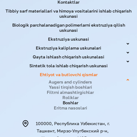
Kontaktlar
Tibbiy sarf materiallari va himoya vositalarini ishlab chiqarish
uskunasi
Biologik parchalanadigan polimerlarni ekstruziya qilish
uskunasi
Ekstruziya uskunasi
Ekstruziya kaliplama uskunalari
Qayta ishlash chiqarish uskunalasi
Sintetik tola ishlab chiqarish uskunasi
Ehtiyot va butlovchi qismlar
Augers and cylinders
Yassi tirqish boshlari
Filtrni almashtirgichlar
Roliklar
Boshlar
Eritma nasoslari
100000, Республика Узбекистан, г.
Ташкент, Мирзо-Улугбекский р-н,