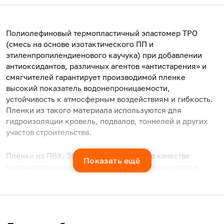
Полиолефиновый термопластичный эластомер TPO
(смесь на основе изотактического ПП и
этиленпропилендиенового каучука) при добавлении
антиоксидантов, различных агентов «антистарения» и
смягчителей гарантирует производимой пленке
высокий показатель водонепроницаемости,
устойчивость к атмосферным воздействиям и гибкость.
Пленки из такого материала используются для
гидроизоляции кровель, подвалов, тоннелей и других
участов строительства.
Пленки из ПВХ, ЭВА, ПЭ применяются в качестве
Показать ещё
гидроизоляционных мембран, в промышленности и
строительстве в составе систем гидроизоляции домов,
резервуаров, плотин, автодорожных туннелей,
железнодорожных туннелей, бомбоубежищ, зерновых
складов, мусорных заводов, станций очистки сточных
вод.