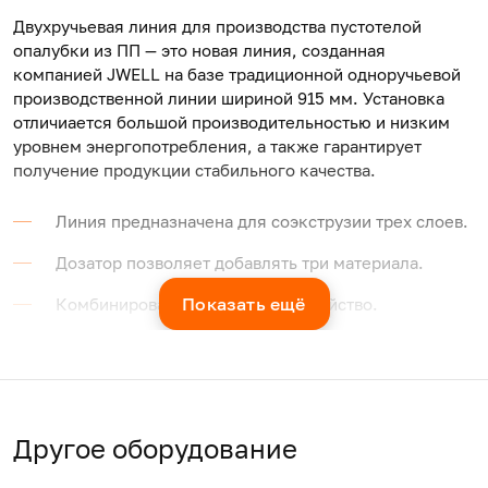
Двухручьевая линия для производства пустотелой
опалубки из ПП — это новая линия, созданная
компанией J
WELL
на базе традиционной одноручьевой
производственной линии шириной 915 мм. Установка
отличиается большой производительностью и низким
уровнем энергопотребления, а также гарантирует
получение продукции стабильного качества.
Линия предназначена для соэкструзии трех слоев.
Дозатор позволяет добавлять три материала.
Показать ещё
Комбинированное тянущее устройство.
Автоматическая машина для резки с
фиксированной длиной отрезков.
Ширина
Т
Другое оборудование
Модель
Модель
изделия,
и
экструдера
мм
м