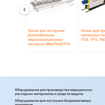
Примечание. Технические характеристик
Примеры применения
изводства
Линия для экструзии
Линия для пр
крытий из
автомобильных
напольных по
звукоизоляционных
ТПЭ, TPO, ПВ
листов из ЭВА/ПОЭ/TPO
Оборудование для производства медицинских
расходных материалов и средств защиты
Оборудование для экструзии биоразлагаемых
полимеров