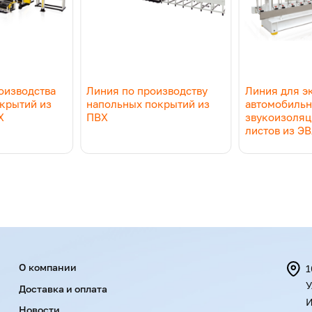
и могут быть изменены без предварительного уведомления
оизводства
Линия по производству
Линия для э
крытий из
напольных покрытий из
автомобиль
Х
ПВХ
звукоизоля
листов из Э
Menu footer
О компании
1
У
Доставка и оплата
И
Новости