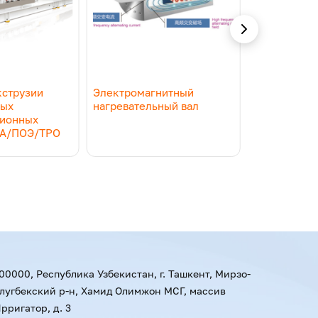
.
кструзии
Электромагнитный
Линия по п
ных
нагревательный вал
мельтблауна
ционных
PLA
ВА/ПОЭ/TPO
00000, Республика Узбекистан, г. Ташкент, Мирзо-
лугбекский р-н, Хамид Олимжон МСГ, массив
рригатор, д. 3