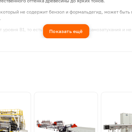
тественного оттенка древесины до ярких тонов.
 который не содержит бензол и формальдегид, может быть 
.
 уровня B1, то есть обладает свойством самозатухания и не
Показать ещё
ебует специальной полготовки.
олщина изделия, мм
Мощность главного двигателя, к
-8
75
-8
110
-8
160