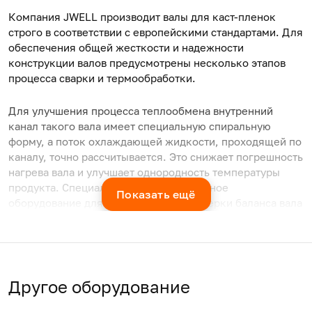
Компания JWELL производит валы для каст-пленок
строго в соответствии с европейскими стандартами. Для
обеспечения общей жесткости и надежности
конструкции валов предусмотрены несколько этапов
процесса сварки и термообработки.
Для улучшения процесса теплообмена внутренний
канал такого вала имеет специальную спиральную
форму, а поток охлаждающей жидкости, проходящей по
каналу, точно рассчитывается. Это снижает погрешность
нагрева вала и улучшает однородность температуры
продукта. Специальное крупногабаритное
Показать ещё
оборудование для динамической проверки баланса вала
гарантирует его плавную работу даже при высокой
скорости экструзии.
Максимальный диаметр вала: 1600 мм.
Другое оборудование
Цилиндричность и соосность: ≤0,005 мм.