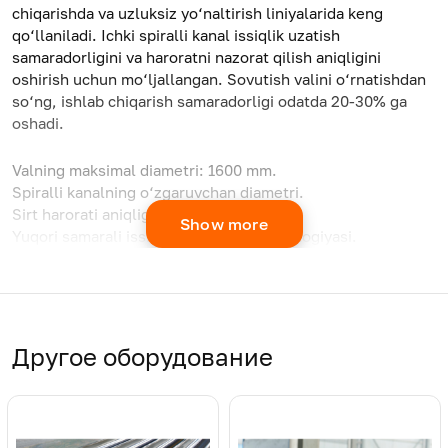
chiqarishda va uzluksiz yo‘naltirish liniyalarida keng
qo‘llaniladi. Ichki spiralli kanal issiqlik uzatish
samaradorligini va haroratni nazorat qilish aniqligini
oshirish uchun mo‘ljallangan. Sovutish valini o‘rnatishdan
so‘ng, ishlab chiqarish samaradorligi odatda 20-30% ga
oshadi.
Valning maksimal diametri: 1600 mm.
Spiralli kanalning o‘zgaruvchan diametri.
Sirt harorati aniqligi: ± 0,5℃.
Show more
Yuqori samarali issiqlik almashish texnologiyasi.
Dinamik balanslashni yuqori aniqlikda tuzatish.
Zirkkallash uchun yuqori sifatli ishlov berish.
Spiralli kanal oqimining korroziyaga qarshi ishlov berilishi.
Другое оборудование
Suzhou JWELL Precision Machinery kompaniyasining
ushbu vallari yuqori darajadagi yo‘naltirish liniyalarida bir
necha bor ishlatilgan va ularning samaradorligi Evropaga
eksport qilinib, mijozlar tomonidan ijobiy baholangan.