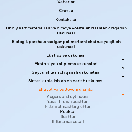
Xabarlar
Статьи
Kontaktlar
Tibbiy sarf materiallari va himoya vositalarini ishlab chiqarish
uskunasi
Biologik parchalanadigan polimerlarni ekstruziya qilish
uskunasi
Ekstruziya uskunasi
Ekstruziya kaliplama uskunalari
Qayta ishlash chiqarish uskunalasi
Sintetik tola ishlab chiqarish uskunasi
Ehtiyot va butlovchi qismlar
Augers and cylinders
Yassi tirqish boshlari
Filtrni almashtirgichlar
Roliklar
Boshlar
Eritma nasoslari