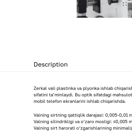
Description
Zerkal vali plastinka va plyonka ishlab chiqari
sifatini ta’minlaydi. Bu optik sifatdagi mahsul
mobil telefon ekranlarini ishlab chiqarishda.
Valning sirtning qattiqlik darajasi: 0,005-0,01
Valning silindrikligi va o‘zaro mosligi: ≤0,005 
Valning sirt harorati o‘zgarishlarining minimali