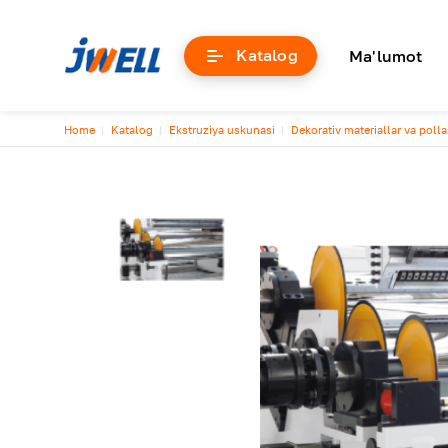
Основна
Katalog
Ma'lumot
Breadcrumb
Home
Katalog
Ekstruziya uskunasi
Dekorativ materiallar va pollar