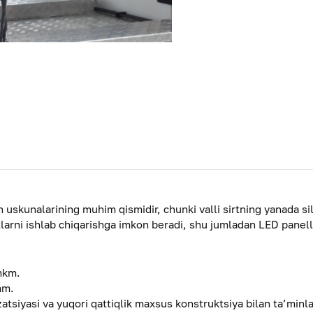
sh uskunalarining muhim qismidir, chunki valli sirtning yanada s
otlarni ishlab chiqarishga imkon beradi, shu jumladan LED panell
 mkm.
mm.
zatsiyasi va yuqori qattiqlik maxsus konstruktsiya bilan ta’minl