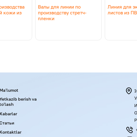
оизводства
Валы для линии по
Линия для э
й кожи из
производству стретч-
листов из П
пленки
Menu footer
Ma'lumot
1
У
Yetkazib berish va
to'lash
И
О
Xabarlar
Р
Статьи
Kontaktlar