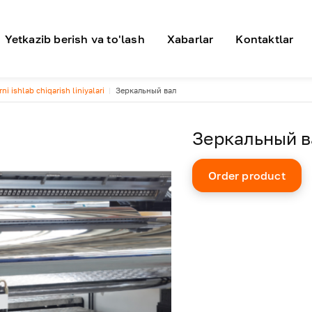
я навигация
Yetkazib berish va to'lash
Xabarlar
Kontaktlar
ni ishlab chiqarish liniyalari
Зеркальный вал
Зеркальный в
Order product