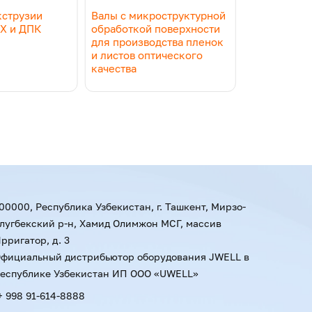
кструзии
Валы с микроструктурной
Линия для 
ВХ и ДПК
обработкой поверхности
напольных 
для производства пленок
и листов оптического
качества
00000, Республика Узбекистан, г. Ташкент, Мирзо-
лугбекский р-н, Хамид Олимжон МСГ, массив
рригатор, д. 3
фициальный дистрибьютор оборудования JWELL в
еспублике Узбекистан ИП ООО «UWELL»
+ 998 91-614-8888