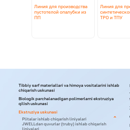
Линия для производства
Линия для пр
пустотелой опалубки из
синтетическо
ПП
TPO и ТПУ
Tibbiy sarf materiallari va himoya vositalarini ishlab
chiqarish uskunasi
Biologik parchalanadigan polimerlarni ekstruziya
qilish uskunasi
Ekstruziya uskunasi
Plitalar ishlab chiqarish liniyalari
JWELLdan quvurlar (truby) ishlab chiqarish
liniyalari