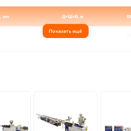
, мм
Д×Ш×В, м
О
Показать ещё
25×3,3×3,2
1