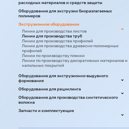
расходных материалов и средств защиты
Линия включает высокопроизводительные э
Оборудование для экструзии биоразлагаемых
быстро перенастраиваться на другой диамет
полимеров
Экструзионное оборудование
Производство гофрированн
Линии для производства листов
Линии для производства труб
Линии для производства профилей
Более 3000 линий ежегодно поставляются в 
Линии для производства древесно-полимерных
обеспечиваем полный цикл: от проектирова
профилей
ваши задачи. Подробнее на
jwell.uz/ru.
Конс
Линии по производству пленки
Линии по производству декоративных материалов и
напольных покрытий
Оборудование для экструзионно-выдувного
формования
Оборудование для рециклинга
Оборудование для производства синтетического
волокна
Запчасти и комплектующие