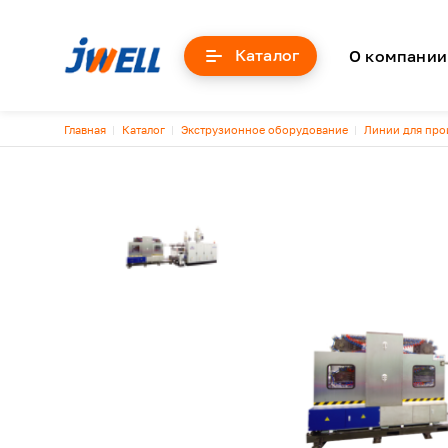
Основна
Каталог
О компании
Строка навигации
Главная
Каталог
Экструзионное оборудование
Линии для про