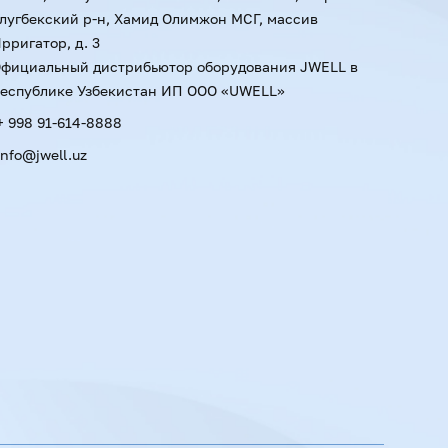
лугбекский р-н, Хамид Олимжон МСГ, массив
ы. Модульная конструкция позволяет
рригатор, д. 3
ном времени, сводя брак к минимуму.
фициальный дистрибьютор оборудования JWELL в
еспублике Узбекистан ИП ООО «UWELL»
JWELL
+ 998 91-614-8888
ствует технологии. В Узбекистане мы
info@jwell.uz
огут подобрать конфигурацию линии под