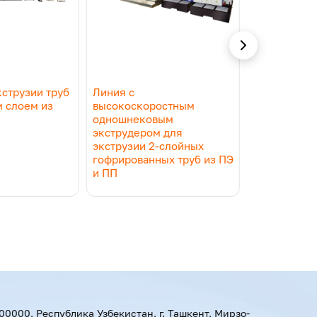
утренний слой — гладкий, наружный —
кструзии труб
Линия с
PVX / CPVC 
вать в потолочных пустотах или
м слоем из
высокоскоростным
ekstruziya li
одношнековым
истку и дополнительно поглощает шум.
экструдером для
бственной разработки JWELL с
экструзии 2-слойных
гофрированных труб из ПЭ
и ПП
ивость к температурным скачкам и
тренняя поверхность предотвращает
вание конденсата. Эти эксплуатационные
роизводит заданные параметры геометрии и
00000, Республика Узбекистан, г. Ташкент, Мирзо-