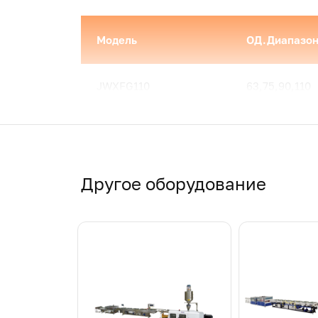
Модель
ОД.Диапазон
JWXFG110
63,75,90,110
Примеры применения
Другое оборудование