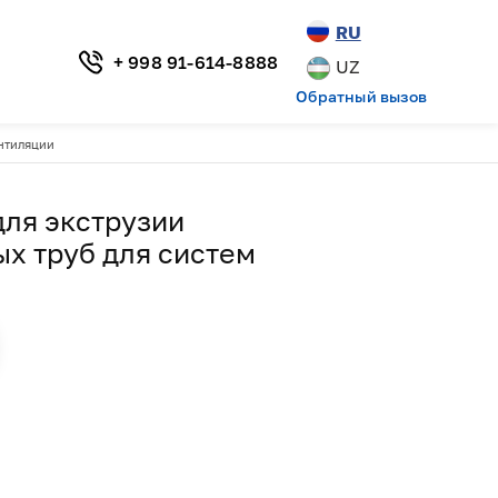
RU
+ 998 91-614-8888
UZ
Обратный вызов
ентиляции
для экструзии
х труб для систем