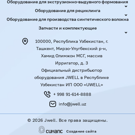
Оборудование для экструзионно-выдувного формования
(двойной)
Оборудование для рециклинга
Оборудование для производства синтетического волокна
JWS-
PE/PERT-63
20-63
JWS60×40
250-300
Запчасти и комплектующие
(двойной)
100000, Республика Узбекистан, г.
Ташкент, Мирзо-Улугбекский р-н,
Примеры применения
Хамид Олимжон МСГ, массив
Ирригатор, д. 3
Официальный дистрибьютор
оборудования JWELL в Республике
Узбекистан ИП ООО «UWELL»
+ 998 91-614-8888
info@jwell.uz
©
2026 Jwell. Все права защищены.
Создание сайта