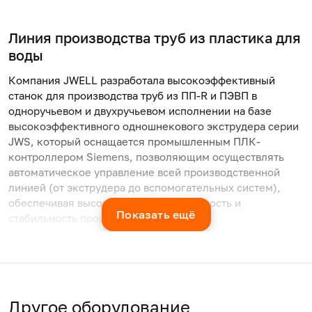
Линия производства труб из пластика для
воды
Компания JWELL разработала высокоэффективный
станок для производства труб из ПП-R и ПЭВП в
одноручьевом и двухручьевом исполнении на базе
высокоэффективного одношнекового экструдера серии
JWS, который оснащается промышленным ПЛК-
контроллером Siemens, позволяющим осуществлять
автоматическое управление всей производственной
линией (от экструдера до вспомогательных систем),
обеспечивая высокую производительность и
Показать ещё
стабильность процесса экструзии.
Цена на оборудование для производства
труб из ПП-R, ПЭ-RT, ПЭ-Х
Финальная стоимость линии зависит от трёх
Другое оборудование
параметров: