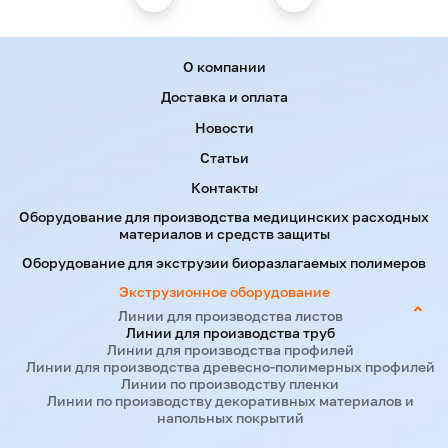
Модель
трубы,
Экструдер
(Макс.), кг/
мм
Menu footer
О компании
JWS-PPR-63
20-63
JWS60×40
100-120
Доставка и оплата
(одиночный)
Новости
JWS-PPR-63
Статьи
20-63
JWS60×40
200-260
(двойной)
Контакты
Оборудование для производства медицинских расходных
JWS-PERT-
материалов и средств защиты
32 (низкая
16-32
JWS60×40
100-120
Оборудование для экструзии биоразлагаемых полимеров
скорость)
Экструзионное оборудование
Линии для производства листов
JWS-PERT-
Линии для производства труб
32
16-32
JWS60×40
180-220
Линии для производства профилей
Линии для производства древесно-полимерных профилей
(скорость)
Линии по производству пленки
Линии по производству декоративных материалов и
напольных покрытий
JWS-PERT-
32
16-32
JWS60×40
250-300