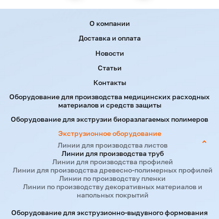
Menu footer
О компании
Доставка и оплата
Новости
Статьи
Производство изделий из пластмассы и
Контакты
других материалов
Оборудование для производства медицинских расходных
материалов и средств защиты
Представьте компактное устройство, которое не
Оборудование для экструзии биоразлагаемых полимеров
занимает половину помещения, но при этом выдает
стабильно высокий результат. Именно такова наша
Экструзионное оборудование
разработка.
Линии для производства листов
Линии для производства труб
Линии для производства профилей
Оборудование легко перенастраивается под разные
Линии для производства древесно-полимерных профилей
задачи — от биоразлагаемой нити до технических
Линии по производству пленки
Линии по производству декоративных материалов и
шлангов. Это идеальный выбор для малого и среднего
напольных покрытий
бизнеса.
Оборудование для экструзионно-выдувного формования