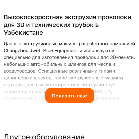
Высокоскоростная
экструзия проволоки
для 3D
и технических трубок в
Узбекистане
Данные экструзионные машины разработаны компанией
Changzhou Jwell Pipe Equipment и используются
специально для изготовления проволоки для 3D-печати,
небольших автомобильных шлангов для масла и
воздуховодов. Оснащенные различными типами
цилиндров и шнеков, такие экструзионные машины
подходят для высокоскоростной экструзии труб,
стержней, проволоки из ПЭ, ПП, ПА, ХПВХ, ПУ,
Показать ещё
полимолочной кислоты, АБС и других материалов.
Эти небольшие машины работают быстро, точно, просты
в обращении, экономят сырье, отличаются низкими
эксплуатационными расходами, занимают небольшую
площадь, а потому пользуются большой популярностью
Другое оборудование