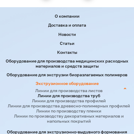
1200
Menu footer
JWEG
-
О компании
1000-1600
JWS-H 150/38
450
1600
Доставка и оплата
Новости
JWEG
-
JWS-H
1400-2500
355+35
Статьи
2500
120/38+120/38
Контакты
Оборудование для производства медицинских расходных
Система охлаждения труб
и контроль
материалов и средств защиты
качества
Оборудование для экструзии биоразлагаемых полимеров
Надежная система охлаждения гарантирует
Экструзионное оборудование
стабильность геометрии готовой продукции.
Линии для производства листов
Толстостенные трубы сохраняют прочностные
Линии для производства труб
Линии для производства профилей
характеристики благодаря равномерному отводу тепла.
Линии для производства древесно-полимерных профилей
Линии по производству пленки
Стабильность процессов на вашем
Линии по производству декоративных материалов и
напольных покрытий
предприятии
Оборудование для экструзионно-выдувного формования