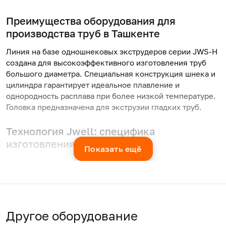
Преимущества
оборудования для
производства труб
в Ташкенте
Линия на базе одношнековых экструдеров серии JWS-H
создана для высокоэффективного изготовления труб
большого диаметра. Специальная конструкция шнека и
цилиндра гарантирует идеальное плавление и
однородность расплава при более низкой температуре.
Головка предназначена для
экструзии гладких труб
.
Технология Jwell: специфика
изготовления
Показать ещё
Отличительные особенности производства —
двухсекционная подвижная вакуумная камера и
независимое управление многогусеничным тянущим
устройством, отрезное устройство, позволяющее
выполнять резку без стружки.
Другое оборудование