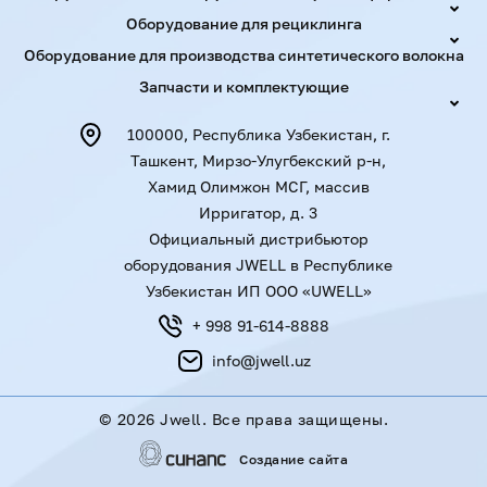
Мы проектируем так, чтобы исключить
Оборудование для рециклинга
простои и свести к минимуму необходимость ручной
регулировки. Техника сама подстраивается под
Оборудование для производства синтетического волокна
параметры сырья, а оператору остается лишь
Запчасти и комплектующие
контролировать процесс. Для предприятий, где важна
предсказуемость результатов, это означает
100000, Республика Узбекистан, г.
спокойствие и уверенность в выполнении самых
Ташкент, Мирзо-Улугбекский р-н,
сложных заказов.
Хамид Олимжон МСГ, массив
Ирригатор, д. 3
Примеры применения
Официальный дистрибьютор
оборудования JWELL в Республике
Узбекистан ИП ООО «UWELL»
+ 998 91-614-8888
info@jwell.uz
©
2026 Jwell. Все права защищены.
Jwell предлагает комплексные решения в Узбекистане:
Создание сайта
от поставки
оборудования для производства