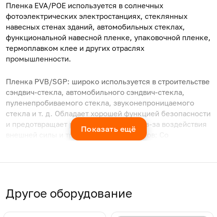
Пленка EVA/POE используется в солнечных
фотоэлектрических электростанциях, стеклянных
навесных стенах зданий, автомобильных стеклах,
функциональной навесной пленке, упаковочной пленке,
термоплавком клее и других отраслях
промышленности.
Пленка PVB/SGP: широко используется в строительстве
сэндвич-стекла, автомобильного сэндвич-стекла,
пуленепробиваемого стекла, звуконепроницаемого
стекла и т. д. Обладает хорошей функцией безопасности
и предотвращает разрушение стекла из-за воздействия
Показать ещё
внешней силы и травм от брызг осколков; Со
звукоизоляцией, функцией защиты от ультрафиолета,
может быть изготовлен из цветной или
высокопрозрачной пленки.
Другое оборудование
Ширина
Толщ
Подходящий
Модель
изделия,
изде