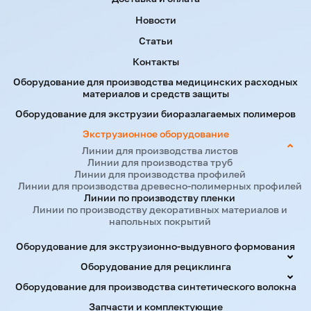
Примечание. Информация, указанная выше, предназначе
линия может быть спроектирована в соответствии с тр
Новости
Статьи
Примеры применения
Контакты
Оборудование для производства медицинских расходных
материалов и средств защиты
Оборудование для экструзии биоразлагаемых полимеров
Экструзионное оборудование
Линии для производства листов
Линии для производства труб
Линии для производства профилей
Линии для производства древесно-полимерных профилей
Линии по производству пленки
Линии по производству декоративных материалов и
напольных покрытий
Оборудование для экструзионно-выдувного формования
Оборудование для рециклинга
Оборудование для производства синтетического волокна
Запчасти и комплектующие