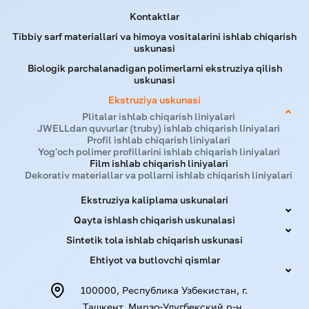
Kontaktlar
Tibbiy sarf materiallari va himoya vositalarini ishlab chiqarish
uskunasi
Biologik parchalanadigan polimerlarni ekstruziya qilish
uskunasi
Ekstruziya uskunasi
Plitalar ishlab chiqarish liniyalari
JWELLdan quvurlar (truby) ishlab chiqarish liniyalari
Profil ishlab chiqarish liniyalari
Yog'och polimer profillarini ishlab chiqarish liniyalari
Film ishlab chiqarish liniyalari
Dekorativ materiallar va pollarni ishlab chiqarish liniyalari
Ekstruziya kaliplama uskunalari
Qayta ishlash chiqarish uskunalasi
Sintetik tola ishlab chiqarish uskunasi
Ehtiyot va butlovchi qismlar
100000, Республика Узбекистан, г.
Ташкент, Мирзо-Улугбекский р-н,