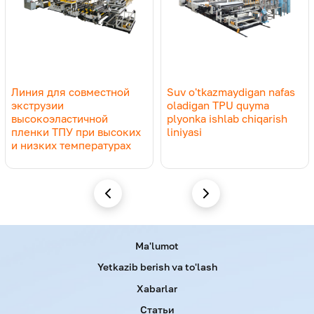
Линия для совместной
Suv o'tkazmaydigan nafas
экструзии
oladigan TPU quyma
высокоэластичной
plyonka ishlab chiqarish
пленки ТПУ при высоких
liniyasi
и низких температурах
Menu footer
Ma'lumot
Yetkazib berish va to'lash
Xabarlar
Статьи