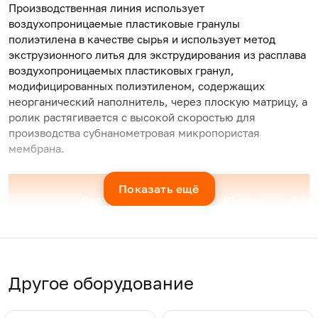
Производственная линия использует
воздухопроницаемые пластиковые гранулы
полиэтилена в качестве сырья и использует метод
экструзионного литья для экструдирования из расплава
воздухопроницаемых пластиковых гранул,
модифицированных полиэтиленом, содержащих
неорганический наполнитель, через плоскую матрицу, а
ролик растягивается с высокой скоростью для
производства субнанометровая микропористая
мембрана.
Показать ещё
Диаметр
Ширина
Емко
Модель
винта,
Материал
изделия,
(Мак
мм
мм
кг/ч
JWS130
130
ЧП
1600
450-
Другое оборудование
JWS160
130
ЧП
2200
450-