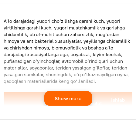
A’lo darajadagi yuqori cho‘zilishga qarshi kuch, yuqori
yirtilishga qarshi kuch, yuqori mustahkamlik va qarishga
chidamlilik, atrof-muhit uchun zaharsizlik, mog‘ordan
himoya va antibakterial xususiyatlar, yeyilishga chidamlilik
va chirishdan himoya, biomuvofiqlik va boshqa a’lo
darajadagi xususiyatlarga ega, poyabzal, kiyim-kechak,
puflanadigan o‘yinchoqlar, avtomobil o‘rindiqlari uchun
materiallar, soyabonlar, teridan yasalgan g‘iloflar, teridan
yasalgan sumkalar, shuningdek, o‘q o‘tkazmaydigan oyna,
qadoqlash materiallarida keng qo‘llaniladi.
Show more
Ishlab
Mahsulot
Mahsulotning
chiqarish
Model
qalinligi,
kengligi, mm
quvvati,
mm
kg/soat
JWS120/36
1000-3000
0,02-2,0
200-300