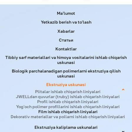
Menu footer
Ma'lumot
Yetkazib berish va to'lash
Xabarlar
Статьи
Kontaktlar
Tibbiy sarf materiallari va himoya vositalarini ishlab chiqarish
uskunasi
Biologik parchalanadigan polimerlarni ekstruziya qilish
uskunasi
Ekstruziya uskunasi
Plitalar ishlab chiqarish liniyalari
JWELLdan quvurlar (truby) ishlab chiqarish liniyalari
Profil ishlab chiqarish liniyalari
Yog'och polimer profillarini ishlab chiqarish liniyalari
Film ishlab chiqarish liniyalari
Dekorativ materiallar va pollarni ishlab chiqarish liniyalari
Ekstruziya kaliplama uskunalari