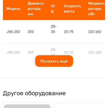
Диаметр
Мощность
Л/
Скорость
Модель
ротора,
ротора,
Д
винта
мм
кВт
25-
JWL150
150
35
20-75
110-160
25-
JWL160
160
20-70
132-185
35
Показать ещё
JWL180
25-
180
20-70
200-250
35
JWL200
25-
200
20-60
250-315
35
Другое оборудование
Примечание. Технические характеристики могут быть 