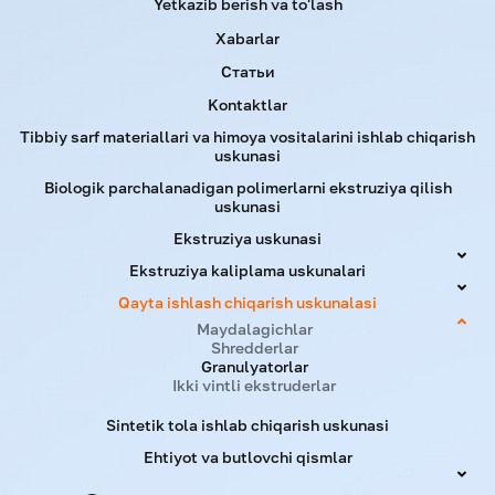
Yetkazib berish va to'lash
Xabarlar
Статьи
Kontaktlar
Tibbiy sarf materiallari va himoya vositalarini ishlab chiqarish
uskunasi
Biologik parchalanadigan polimerlarni ekstruziya qilish
uskunasi
Ekstruziya uskunasi
Ekstruziya kaliplama uskunalari
Qayta ishlash chiqarish uskunalasi
Maydalagichlar
Shredderlar
Granulyatorlar
Ikki vintli ekstruderlar
Sintetik tola ishlab chiqarish uskunasi
Ehtiyot va butlovchi qismlar