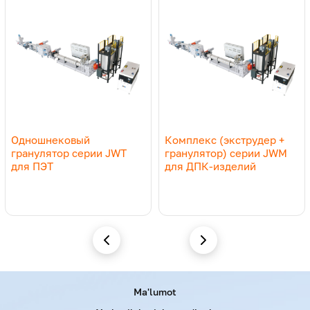
Eslatma. Texnik xususiyatlar oldindan ogohlantirilmasdan
o‘zgartirilishi mumkin.
Одношнековый
Комплекс (экструдер +
гранулятор серии JWT
гранулятор) серии JWM
для ПЭТ
для ДПК-изделий
Menu footer
Ma'lumot