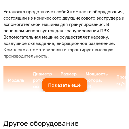
Установка представляет собой комплекс оборудования,
состоящий из конического двухшнекового экструдера и
вспомогательной машины для гранулирования. В
основном используется для гранулирования ПВХ.
Вспомогательная машина осуществляет нарезку,
воздушное охлаждение, вибрационное разделение.
Комплекс автоматизирован и гарантирует высокую
производительность.
Диаметр
Размер
Мощность
Произ
Модель
ротора,
гранул,
ротора,
кг/ч
Показать ещё
мм
мм
кВт
SJZ55
55/110
3-4
22
100-1
SJZ65
65/132
3-4
37
220-2
Другое оборудование