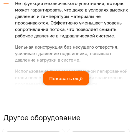
Нет функции механического уплотнения, которая
может гарантировать, что даже в условиях высоких
давления и температуры материалы не
просачиваются. Эффективно уменьшает уровень
сопротивления потока, что позволяет снизить
рабочее давление в гидравлической системе.
Цельная конструкция без несущего отверстия,
усиливает давление подшипника, повышает
давление нагрузки в системе.
Использование высококачественной легированной
стали после процесса азотирования значительно
Показать ещё
продлевает срок службы компонента.
Встроенный масляный цилиндр предназначен для
длительного использования.
После оптимизации реологических характеристик
Другое оборудование
сквозной пластины для уменьшения сдвига
жидкости в процессе экструзии.