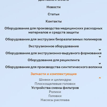
Новости
JW-DZ-
350
~
Статьи
155
17670
25
150
600
Контакты
Оборудование для производства медицинских расходных
JW-MT-
400 ~
185
25440
25
материалов и средств защиты
180
1000
Оборудование для экструзии биоразлагаемых полимеров
Экструзионное оборудование
Примечание. Информация, указанная выше, предназначе
производственная линия может быть спроектирована в 
Оборудование для экструзионно-выдувного формования
заказчика.
Оборудование для рециклинга
Оборудование для производства синтетического волокна
Запчасти и комплектующие
Шнеки и цилиндры
Плоскощелевые головки
Устройства смены фильтров
Ролики
Головки
Насосы расплава