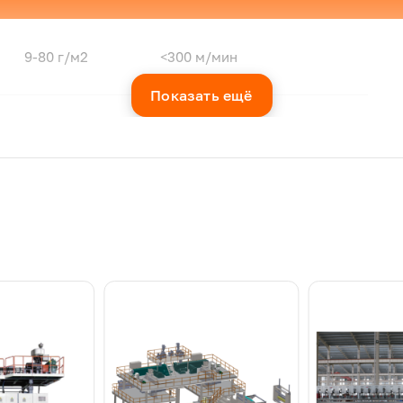
9-80 г/м2
<300 м/мин
Показать ещё
Ро
9-80 г/м2
<300 м/мин
м
9-80 г/м2
<300 м/мин
дства изделий
из многослойных нет
тканые SMS-материалы пользуются особым спросом. Они не
агает
передовые машины
для производства этих материало