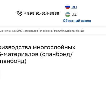
RU
+ 998 91-614-8888
UZ
Обратный вызов
ых нетканых SMS-материалов (спанбонд/ мельтблаун/спанбонд)
оизводства многослойных
-материалов (спанбонд/
панбонд)