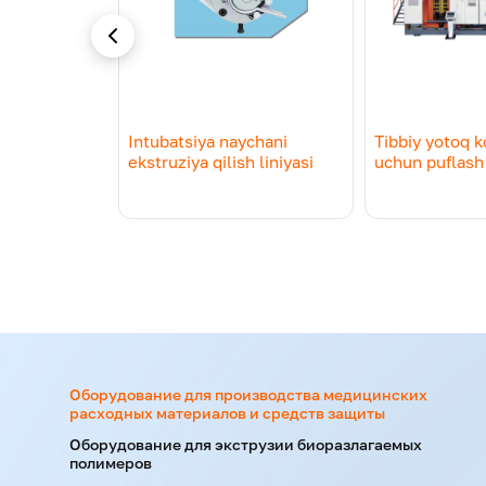
SMS — это аббревиатура от «спанбонд/мельт
прочность, а внутренний слой мельтблауна 
медицине: одноразовая одежда, маски, прос
Как работают
машины для 
изводства
Intubatsiya naychani
Tibbiy yotoq 
риалов из
ekstruziya qilish liniyasi
uchun puflash
Процесс создания изделий довольно сложен
Подготовка полимера
Гранулы полипропилена подаются в экструде
Формирование спанбонда
Расплавленный полимер выдавливается чере
конвейерную ленту, где формируется первы
Оборудование для производства медицинских
расходных материалов и средств защиты
Формирование мельтблауна
Оборудование для экструзии биоразлагаемых
полимеров