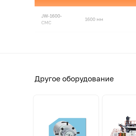
JW-1600-
1600 мм
СМС
JW-2400-
2400 мм
СМС
JW-3200-
3200 мм
СМС
Другое оборудование
Оборудование для произво
В текстильной индустрии многослойные не
свойства и комфорт. Компания JWELL предл
Что такое SMS-материалы?