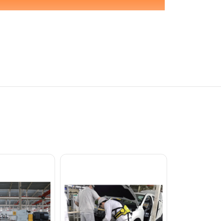
мбы, квадраты, точки, овалы,
онограмма
каных SMS-материалов
заменимы там, где нужны барьерные
в.