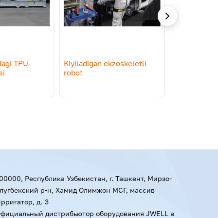
ешних слоя спанбонда обеспечивают
ользуются такие материалы? Например, в
к подгузники, и в защитной одежде.
dagi TPU
Kiyiladigan ekzoskeletli
Установка д
si
robot
формования
ELL выполняют с ювелирной точностью.
капельниц
здушным потоком и укладываются на
00000, Республика Узбекистан, г. Ташкент, Мирзо-
лугбекский р-н, Хамид Олимжон МСГ, массив
рригатор, д. 3
фициальный дистрибьютор оборудования JWELL в