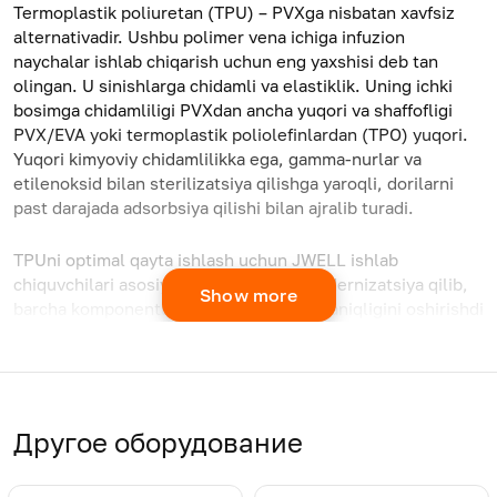
Termoplastik poliuretan (TPU) – PVXga nisbatan xavfsiz
alternativadir. Ushbu polimer vena ichiga infuzion
naychalar ishlab chiqarish uchun eng yaxshisi deb tan
olingan. U sinishlarga chidamli va elastiklik. Uning ichki
bosimga chidamliligi PVXdan ancha yuqori va shaffofligi
PVX/EVA yoki termoplastik poliolefinlardan (TPO) yuqori.
Yuqori kimyoviy chidamlilikka ega, gamma-nurlar va
etilenoksid bilan sterilizatsiya qilishga yaroqli, dorilarni
past darajada adsorbsiya qilishi bilan ajralib turadi.
TPUni optimal qayta ishlash uchun JWELL ishlab
chiquvchilari asosiy komponentlarni modernizatsiya qilib,
Show more
barcha komponentlarning qayta ishlash aniqligini oshirishdi
va kompaundlash jarayonini cheklab qo'ygan "tor joylarni"
bartaraf qilishdi, shuning uchun tibbiyot sifatli TPU ishlab
chiqarish liniyasi bozorda tan olindi.
Другое оборудование
Model
CJWH75
CJWH95