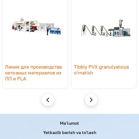
Isbati (uzunlik/diametr)
44-56
44-56
Shnekdagi aylanish
300-500
300-500
momenti, aylanish/mi
Ishlab chiqarish quvvati,
1000-
500-700
kg/soat
1500
Линия для производства
Tibbiy PVX granulyatsiya
нетканых материалов из
o'rnatish
ПП и PLA
Menu footer
Ma'lumot
Yetkazib berish va to'lash