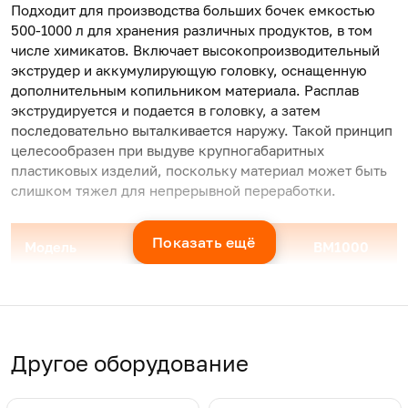
Подходит для производства больших бочек емкостью
500-1000 л для хранения различных продуктов, в том
числе химикатов. Включает высокопроизводительный
экструдер и аккумулирующую головку, оснащенную
дополнительным копильником материала. Расплав
экструдируется и подается в головку, а затем
последовательно выталкивается наружу. Такой принцип
целесообразен при выдуве крупногабаритных
пластиковых изделий, поскольку материал может быть
слишком тяжел для непрерывной переработки.
Показать ещё
Модель
BM500
BM1000
Максимальный объем
500
1000
продукта, л
Другое оборудование
Сухой цикл, ПК/ч
250
155