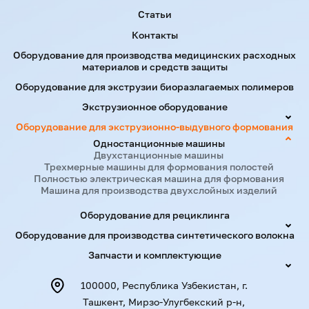
Статьи
Пространство между
950-2000
1000-2700
Контакты
плитой, мм
Оборудование для производства медицинских расходных
материалов и средств защиты
Максимальный размер
1200*1920
1750*2200
Оборудование для экструзии биоразлагаемых полимеров
формы, мм
Экструзионное оборудование
Оборудование для экструзионно-выдувного формования
Мощность нагрева
50
65
головки, кВт
Одностанционные машины
Двухстанционные машины
Трехмерные машины для формования полостей
Полностью электрическая машина для формования
Размер стола Ш*В, мм
1400*1800
1900*2300
Машина для производства двухслойных изделий
Оборудование для рециклинга
Размер машины
104*8,2*6,5
14*12*8,5
Д*Ш*В, м
Оборудование для производства синтетического волокна
Запчасти и комплектующие
Вес машины, Т
45
70
100000, Республика Узбекистан, г.
Ташкент, Мирзо-Улугбекский р-н,
Суммарная мощность,