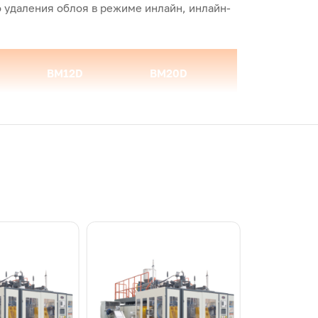
о удаления облоя в режиме инлайн, инлайн-
BM12D
BM20D
12
20
600*2
600*2
90
90
160
160