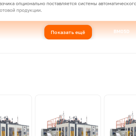
казчика опционально поставляется системы автоматическог
готовой продукции.
BM02D
BM05D
Показать ещё
2
5
900*2
700*2
Непрерывный тип
65
75
ость (ПЭ), кг/ч
70
90