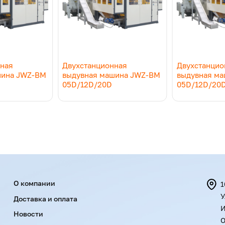
22
30
Вт
7,5
11
нная
Двухстанционная
Двухстанцио
шина JWZ-BM
выдувная машина JWZ-BM
выдувная м
40
70
05D/12D/20D
05D/12D/20
138-368
150-510
300*350
410*400
6
7,5
Menu footer
О компании
1
У
Доставка и оплата
286*330
400*400
И
Новости
О