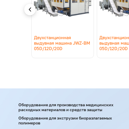
Приводной двигатель, кВт
Мощность двигателя масляного насоса, к
ная
Двухстанционная
Двухстанцио
ина JWZ-BM
выдувная машина JWZ-BM
выдувная ма
Сила зажима, КН
05D/12D/20D
05D/12D/20D
Пространство между плитой, мм
Максимальный размер формы, мм
Мощность нагрева головки, кВт
Оборудование для производства медицинских
расходных материалов и средств защиты
Оборудование для экструзии биоразлагаемых
Размер стола Ш*В, мм
полимеров