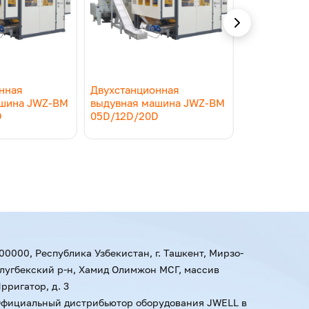
45
45
15
15
нная
Двухстанционная
Двухстанци
ашина JWZ-BM
выдувная машина JWZ-BM
выдувная м
120
160
D
05D/12D/20D
05D/12D/20
240-640
280-680
500*520
560*520
10
12,5
00000, Республика Узбекистан, г. Ташкент, Мирзо-
лугбекский р-н, Хамид Олимжон МСГ, массив
450*500
500*520
рригатор, д. 3
фициальный дистрибьютор оборудования JWELL в