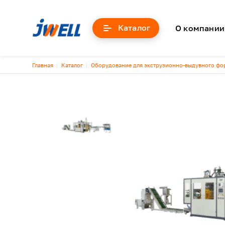
Основна
Каталог
О компании
Строка навигации
Главная
Каталог
Оборудование для экструзионно-выдувного ф