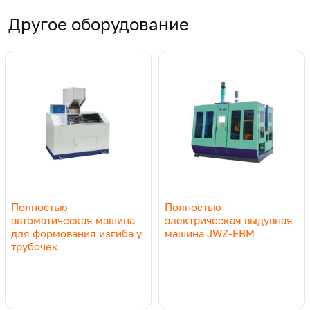
Примеры применения
Другое оборудование
Полностью
Полностью
автоматическая машина
электрическая выдувная
для формования изгиба у
машина JWZ-EBM
трубочек