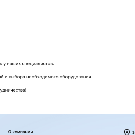
ть у наших специалистов.
ий и выбора необходимого оборудования.
удничества!
Menu footer
О компании
1