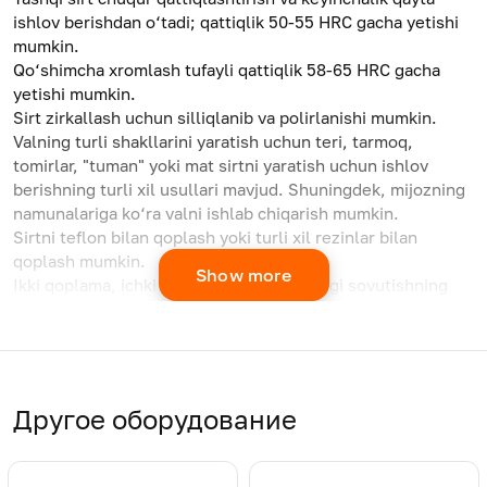
ishlov berishdan o‘tadi; qattiqlik 50-55 HRC gacha yetishi
mumkin.
Qo‘shimcha xromlash tufayli qattiqlik 58-65 HRC gacha
yetishi mumkin.
Sirt zirkallash uchun silliqlanib va polirlanishi mumkin.
Valning turli shakllarini yaratish uchun teri, tarmoq,
tomirlar, "tuman" yoki mat sirtni yaratish uchun ishlov
berishning turli xil usullari mavjud. Shuningdek, mijozning
namunalariga ko‘ra valni ishlab chiqarish mumkin.
Sirtni teflon bilan qoplash yoki turli xil rezinlar bilan
qoplash mumkin.
Show more
Ikki qoplama, ichki spiralli kanal mavjudligi sovutishning
yuqori samaradorligini ta’minlaydi.
Ideal va barqaror val shakli yakuniy mahsulotning
egilishiga moslashishga yordam beradi.
Другое оборудование