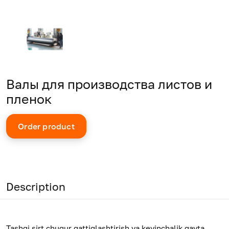
Валы для производства листов и
пленок
Order product
Description
Tashqi sirt chuqur qattiqlashtirish va keyinchalik qayta