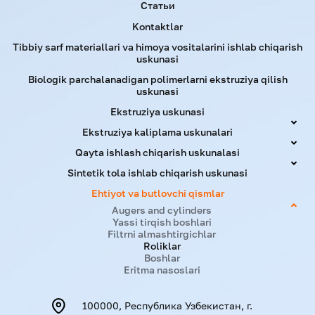
Статьи
Kontaktlar
Tibbiy sarf materiallari va himoya vositalarini ishlab chiqarish
uskunasi
Biologik parchalanadigan polimerlarni ekstruziya qilish
uskunasi
Ekstruziya uskunasi
Ekstruziya kaliplama uskunalari
Qayta ishlash chiqarish uskunalasi
Sintetik tola ishlab chiqarish uskunasi
Ehtiyot va butlovchi qismlar
Augers and cylinders
Yassi tirqish boshlari
Filtrni almashtirgichlar
Roliklar
Boshlar
Eritma nasoslari
100000, Республика Узбекистан, г.