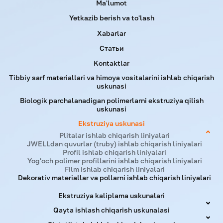
Menu footer
Ma'lumot
Yetkazib berish va to'lash
Xabarlar
Статьи
Kontaktlar
Tibbiy sarf materiallari va himoya vositalarini ishlab chiqarish
uskunasi
Biologik parchalanadigan polimerlarni ekstruziya qilish
uskunasi
Ekstruziya uskunasi
Plitalar ishlab chiqarish liniyalari
JWELLdan quvurlar (truby) ishlab chiqarish liniyalari
Profil ishlab chiqarish liniyalari
Yog'och polimer profillarini ishlab chiqarish liniyalari
Film ishlab chiqarish liniyalari
Dekorativ materiallar va pollarni ishlab chiqarish liniyalari
Ekstruziya kaliplama uskunalari
Qayta ishlash chiqarish uskunalasi