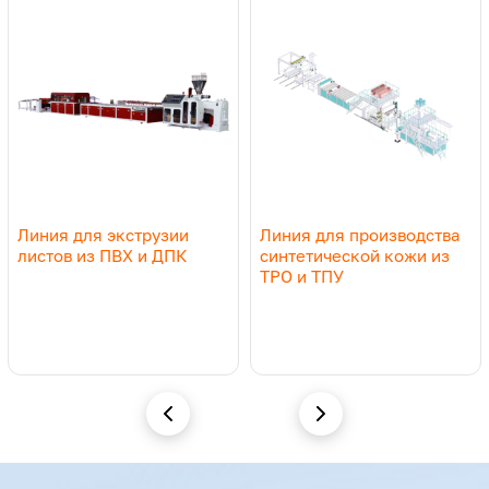
Elektr magnit isitish vali turli sohalarda keng
qo‘llanilmoqda, shu jumladan lazer bosmasi, matritsa
presslash, ko‘p qavatli avtomobil oynalarini ishlab
chiqarish, ko‘p qatlamli plyonkalarni ishlab chiqarish, tibbiy
lentalar, farmatsevtik qadoqlash, noqol materiallarni ishlab
chiqarish, alyuminiy-plastik plitalarni yopishtirish, kimyoviy
sintetik iplar, rezina va plastmassa kalandrlash kabi
sohalarda muvaffaqiyatli qo‘llanilmoqda.
Линия для экструзии
Линия для производства
листов из ПВХ и ДПК
синтетической кожи из
TPO и ТПУ