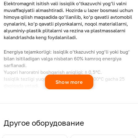
Elektromagnit isitish vali issiqlik o‘tkazuvchi yog‘li valni
muvaffaqiyatli almashtiradi. Hozirda u lazer bosmasi uchun
himoya qilish maqsadida qo‘llanilib, ko‘p qavatli avtomobil
oynalarini, ko‘p qavatli plyonkalarni, noqol materiallarni,
alyuminiy-plastik plitalarni va rezina va plastmassalarni
kalandrlashda keng foydalaniladi.
Energiya tejamkorligi: issiqlik o‘tkazuvchi yog‘li yoki bug‘
bilan isitiladigan valga nisbatan 60% kamroq energiya
sarflanadi.
Yuqori haroratni boshqarish aniqligi: ± 0,5°C.
Issiqlik tezligi yuqori: xona haroratidan 200°C gacha 25
Show more
daqiqada yetadi.
Yuqarilashgan ish harorati: valning sirt harorati 400°C dan
oshishi mumkin, bu esa yuqori haroratli ishlab chiqarish
talablariga javob beradi.
Atrof-muhitni muhofaza qilish: to‘liq elektr boshqaruvi,
yog‘ bilan ifloslanishning yo‘qligi, toza va sanitariya
Другое оборудование
talablariga mos ishlab chiqarish muhitini ta’minlaydi.