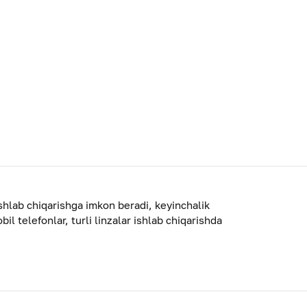
ishlab chiqarishga imkon beradi, keyinchalik
l telefonlar, turli linzalar ishlab chiqarishda