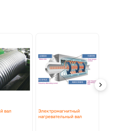
й вал
Электромагнитный
Валы для т
нагревательный вал