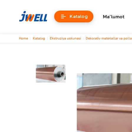
Основна
Katalog
Ma'lumot
Breadcrumb
Home
Katalog
Ekstruziya uskunasi
Dekorativ materiallar va pollar