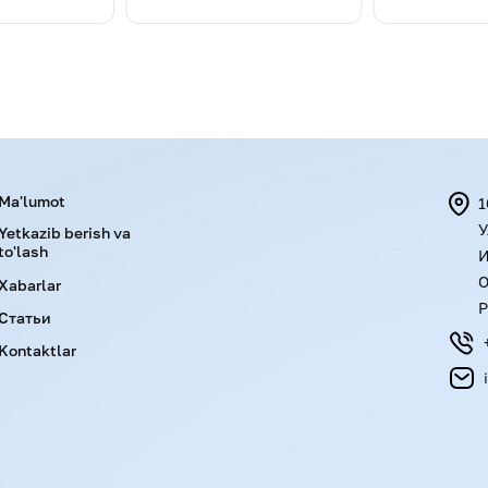
Menu footer
Ma'lumot
1
У
Yetkazib berish va
to'lash
И
О
Xabarlar
Р
Статьи
Kontaktlar