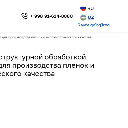
RU
+ 998 91-614-8888
UZ
Qayta qo'ng'iroq
 для производства пленок и листов оптического качества
структурной обработкой
для производства пленок и
еского качества