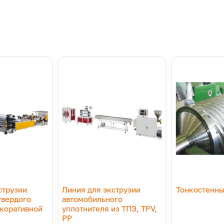
струзии
Линия для экструзии
Тонкостенны
твердого
автомобильного
коративной
уплотнителя из ТПЭ, TPV,
PP