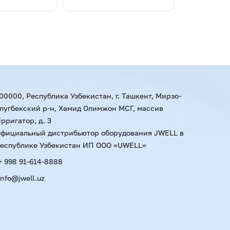
00000, Республика Узбекистан, г. Ташкент, Мирзо-
лугбекский р-н, Хамид Олимжон МСГ, массив
рригатор, д. 3
фициальный дистрибьютор оборудования JWELL в
еспублике Узбекистан ИП ООО «UWELL»
+ 998 91-614-8888
info@jwell.uz