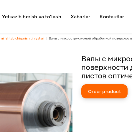
я навигация
Yetkazib berish va to'lash
Xabarlar
Kontaktlar
ni ishlab chiqarish liniyalari
Валы с микроструктурной обработкой поверхности
Валы с микро
поверхности 
листов оптич
Order product