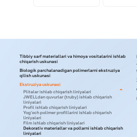
Tibbiy sarf materiallari va himoya vositalarini ishlab
chiqarish uskunasi
Biologik parchalanadigan polimerlarni ekstruziya
qilish uskunasi
Ekstruziya uskunasi
Plitalar ishlab chiqarish liniyalari
JWELLdan quvurlar (truby) ishlab chiqarish
liniyalari
Profil ishlab chiqarish liniyalari
Yog'och polimer profillarini ishlab chiqarish
liniyalari
Film ishlab chiqarish liniyalari
Dekorativ materiallar va pollarni ishlab chiqarish
liniyalari