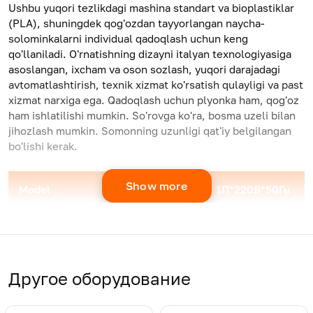
Ushbu yuqori tezlikdagi mashina standart va bioplastiklar
(PLA), shuningdek qog'ozdan tayyorlangan naycha-
solominkalarni individual qadoqlash uchun keng
qo'llaniladi. O'rnatishning dizayni italyan texnologiyasiga
asoslangan, ixcham va oson sozlash, yuqori darajadagi
avtomatlashtirish, texnik xizmat ko'rsatish qulayligi va past
xizmat narxiga ega. Qadoqlash uchun plyonka ham, qog'oz
ham ishlatilishi mumkin. So'rovga ko'ra, bosma uzeli bilan
jihozlash mumkin. Somonning uzunligi qat'iy belgilangan
bo'lishi kerak.
Show more
Model
1П*220В*50Гц
1П*220В*50Гц
Ishlab
600-700 без
300-400 с
chiqarish
нанесения
нанесением
quvvati,
печати
печати
dona/minut
Другое оборудование
Режим
Трехстороннее
Трехстороннее