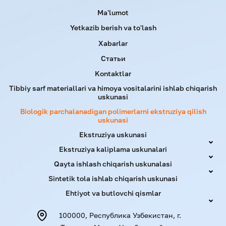
Menu footer
Ma'lumot
Yetkazib berish va to'lash
Xabarlar
Статьи
Kontaktlar
Tibbiy sarf materiallari va himoya vositalarini ishlab chiqarish
uskunasi
Biologik parchalanadigan polimerlarni ekstruziya qilish
uskunasi
Ekstruziya uskunasi
Ekstruziya kaliplama uskunalari
Qayta ishlash chiqarish uskunalasi
Sintetik tola ishlab chiqarish uskunasi
Ehtiyot va butlovchi qismlar
100000, Республика Узбекистан, г.